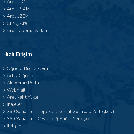
>
Arel TTO
>
Arel USAM
>
Arel UZEM
>
GENÇ Arel
>
Arel Laboratuvarları
Hızlı Erişim
>
Öğrenci Bilgi Sistemi
>
Aday Öğrenci
>
Akademik Portal
>
Webmail
>
Arel Nakit Yükle
>
İhaleler
>
360 Sanal Tur (Tepekent Kemal Gözükara Yerleşkesi)
>
360 Sanal Tur (Cevizlibağ Sağlık Yerleşkesi)
>
İletişim