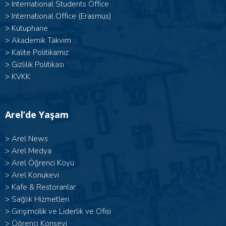
>
International Students Office
>
International Office (Erasmus)
>
Kütüphane
>
Akademik Takvim
>
Kalite Politikamız
>
Gizlilik Politikası
>
KVKK
Arel’de Yaşam
>
Arel News
>
Arel Medya
>
Arel Öğrenci Köyü
>
Arel Konukevi
>
Kafe & Restoranlar
>
Sağlık Hizmetleri
>
Girişimcilik ve Liderlik ve Ofisi
>
Öğrenci Konseyi