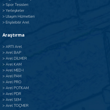
>
Spor Tesisleri
>
Yerleşkeler
>
Ulaşım Hizmetleri
>
Erişilebilir Arel
Araştırma
>
ARTI Arel
>
Arel BAP
>
Arel DİLMER
>
Arel KAM
>
Arel MED-I
>
Arel PAM
>
Arel PRO
>
Arel POTKAM
>
Arel PDR
>
Arel SEM
>
Arel TOÇMER