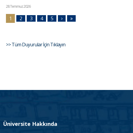
28 Temmuz 2026
1
2
3
4
5
>> Tüm Duyurular İçin Tıklayın
Üniversite Hakkında