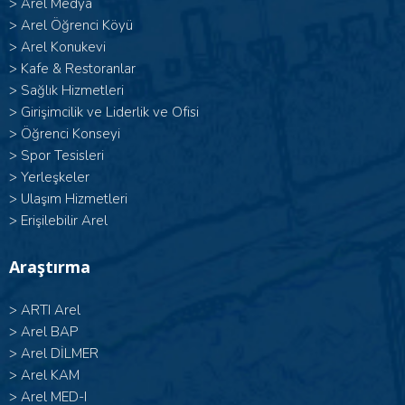
>
Arel Medya
>
Arel Öğrenci Köyü
>
Arel Konukevi
>
Kafe & Restoranlar
>
Sağlık Hizmetleri
>
Girişimcilik ve Liderlik ve Ofisi
>
Öğrenci Konseyi
>
Spor Tesisleri
>
Yerleşkeler
>
Ulaşım Hizmetleri
>
Erişilebilir Arel
Araştırma
>
ARTI Arel
>
Arel BAP
>
Arel DİLMER
>
Arel KAM
>
Arel MED-I