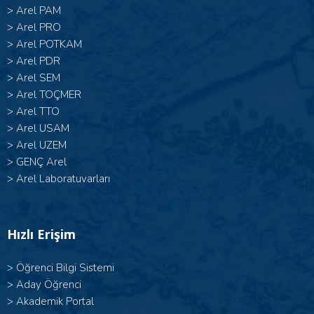
>
Arel PAM
>
Arel PRO
>
Arel POTKAM
>
Arel PDR
>
Arel SEM
>
Arel TOÇMER
>
Arel TTO
>
Arel USAM
>
Arel UZEM
>
GENÇ Arel
>
Arel Laboratuvarları
Hızlı Erişim
>
Öğrenci Bilgi Sistemi
>
Aday Öğrenci
>
Akademik Portal