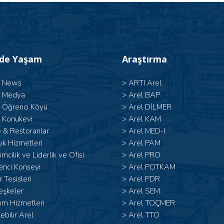
’de Yaşam
Araştırma
l News
>
ARTI Arel
l Medya
>
Arel BAP
l Öğrenci Köyü
>
Arel DİLMER
 Konukevi
>
Arel KAM
 & Restoranlar
>
Arel MED-I
ık Hizmetleri
>
Arel PAM
şimcilik ve Liderlik ve Ofisi
>
Arel PRO
enci Konseyi
>
Arel POTKAM
 Tesisleri
>
Arel PDR
eşkeler
>
Arel SEM
ım Hizmetleri
>
Arel TOÇMER
lebilir Arel
>
Arel TTO