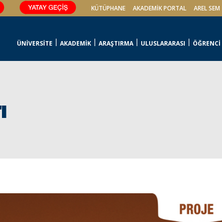
KÜTÜPHANE
AKADEMİK PORTAL
AREL SEM
ÜNİVERSİTE
AKADEMİK
ARAŞTIRMA
ULUSLARARASI
ÖĞRENCİ
ı