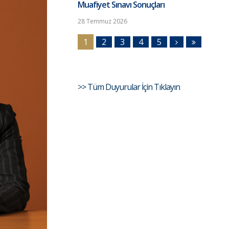
Muafiyet Sınavı Sonuçları
28 Temmuz 2026
1
2
3
4
5
>> Tüm Duyurular İçin Tıklayın