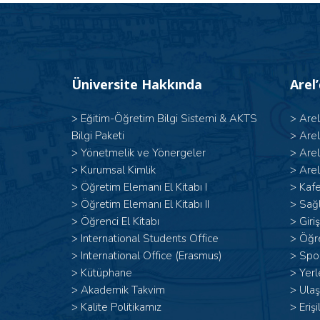
Üniversite Hakkında
Arel
>
Eğitim-Öğretim Bilgi Sistemi & AKTS
>
Are
Bilgi Paketi
>
Are
>
Yönetmelik ve Yönergeler
>
Are
>
Kurumsal Kimlik
>
Arel
> Öğretim Elemanı El Kitabı I
>
Kafe
>
Öğretim Elemanı El Kitabı II
>
Sağl
>
Öğrenci El Kitabı
>
Giri
>
International Students Office
>
Öğr
>
International Office (Erasmus)
>
Spor
>
Kütüphane
>
Yerl
>
Akademik Takvim
>
Ulaş
>
Kalite Politikamız
>
Erişi