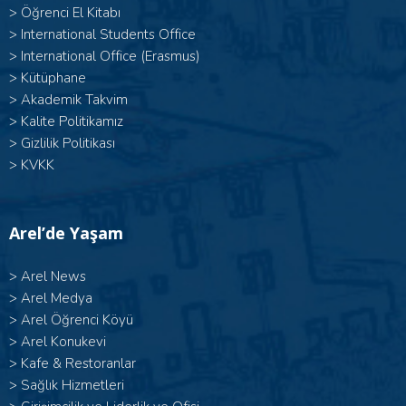
>
Öğrenci El Kitabı
>
International Students Office
>
International Office (Erasmus)
>
Kütüphane
>
Akademik Takvim
>
Kalite Politikamız
>
Gizlilik Politikası
>
KVKK
Arel’de Yaşam
>
Arel News
>
Arel Medya
>
Arel Öğrenci Köyü
>
Arel Konukevi
>
Kafe & Restoranlar
>
Sağlık Hizmetleri