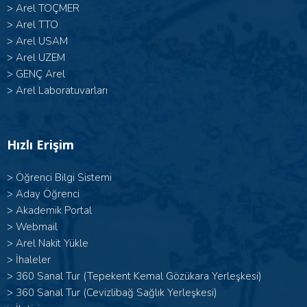
>
Arel TOÇMER
>
Arel TTO
>
Arel USAM
>
Arel UZEM
>
GENÇ Arel
>
Arel Laboratuvarları
Hızlı Erişim
>
Öğrenci Bilgi Sistemi
>
Aday Öğrenci
>
Akademik Portal
>
Webmail
>
Arel Nakit Yükle
>
İhaleler
>
360 Sanal Tur (Tepekent Kemal Gözükara Yerleşkesi)
>
360 Sanal Tur (Cevizlibağ Sağlık Yerleşkesi)