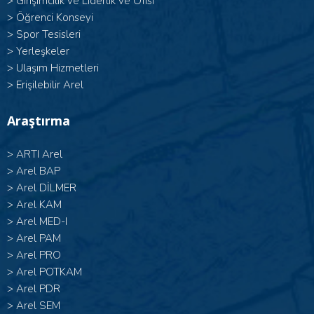
>
Girişimcilik ve Liderlik ve Ofisi
>
Öğrenci Konseyi
>
Spor Tesisleri
>
Yerleşkeler
>
Ulaşım Hizmetleri
>
Erişilebilir Arel
Araştırma
>
ARTI Arel
>
Arel BAP
>
Arel DİLMER
>
Arel KAM
>
Arel MED-I
>
Arel PAM
>
Arel PRO
>
Arel POTKAM
>
Arel PDR
>
Arel SEM