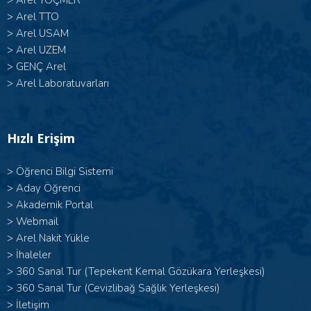
>
Arel TOÇMER
>
Arel TTO
>
Arel USAM
>
Arel UZEM
>
GENÇ Arel
>
Arel Laboratuvarları
Hızlı Erişim
>
Öğrenci Bilgi Sistemi
>
Aday Öğrenci
>
Akademik Portal
>
Webmail
>
Arel Nakit Yükle
>
İhaleler
>
360 Sanal Tur (Tepekent Kemal Gözükara Yerleşkesi)
>
360 Sanal Tur (Cevizlibağ Sağlık Yerleşkesi)
>
İletişim