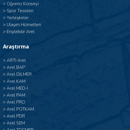
>
Öğrenci Konseyi
>
Spor Tesisleri
>
Yerleşkeler
>
Ulaşım Hizmetleri
>
Erişilebilir Arel
Araştırma
>
ARTI Arel
>
Arel BAP
>
Arel DİLMER
>
Arel KAM
>
Arel MED-I
>
Arel PAM
>
Arel PRO
>
Arel POTKAM
>
Arel PDR
>
Arel SEM