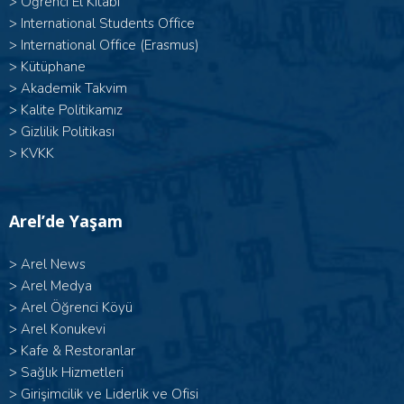
>
Öğrenci El Kitabı
>
International Students Office
>
International Office (Erasmus)
>
Kütüphane
>
Akademik Takvim
>
Kalite Politikamız
>
Gizlilik Politikası
>
KVKK
Arel’de Yaşam
>
Arel News
>
Arel Medya
>
Arel Öğrenci Köyü
>
Arel Konukevi
>
Kafe & Restoranlar
>
Sağlık Hizmetleri
>
Girişimcilik ve Liderlik ve Ofisi