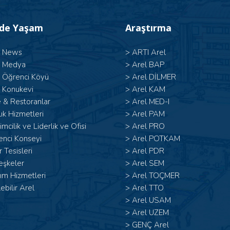
’de Yaşam
Araştırma
l News
>
ARTI Arel
l Medya
>
Arel BAP
l Öğrenci Köyü
>
Arel DİLMER
 Konukevi
>
Arel KAM
 & Restoranlar
>
Arel MED-I
ık Hizmetleri
>
Arel PAM
şimcilik ve Liderlik ve Ofisi
>
Arel PRO
enci Konseyi
>
Arel POTKAM
 Tesisleri
>
Arel PDR
eşkeler
>
Arel SEM
ım Hizmetleri
>
Arel TOÇMER
lebilir Arel
>
Arel TTO
>
Arel USAM
>
Arel UZEM
>
GENÇ Arel