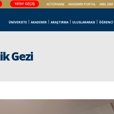
KÜTÜPHANE
AKADEMİK PORTAL
AREL SEM
ÜNİVERSİTE
AKADEMİK
ARAŞTIRMA
ULUSLARARASI
ÖĞRENCİ
ik Gezi