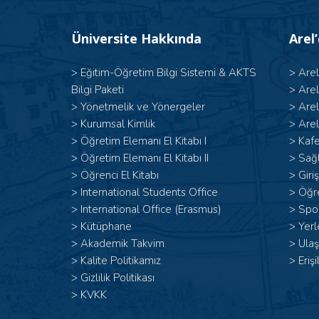
Üniversite Hakkında
Arel
>
Eğitim-Öğretim Bilgi Sistemi & AKTS
>
Are
Bilgi Paketi
>
Are
>
Yönetmelik ve Yönergeler
>
Are
>
Kurumsal Kimlik
>
Arel
> Öğretim Elemanı El Kitabı I
>
Kafe
>
Öğretim Elemanı El Kitabı II
>
Sağl
>
Öğrenci El Kitabı
>
Giri
>
International Students Office
>
Öğr
>
International Office (Erasmus)
>
Spor
>
Kütüphane
>
Yerl
>
Akademik Takvim
>
Ulaş
>
Kalite Politikamız
>
Erişi
>
Gizlilik Politikası
>
KVKK