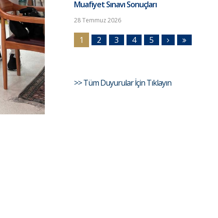
Muafiyet Sınavı Sonuçları
28 Temmuz 2026
1
2
3
4
5
>> Tüm Duyurular İçin Tıklayın