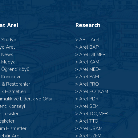
 at Arel
Research
l Stüdyo
>
ARTI Arel
yo Arel
>
Arel BAP
l News
>
Arel DİLMER
l Medya
>
Arel KAM
l Öğrenci Köyü
>
Arel MED-I
 Konukevi
>
Arel PAM
 & Restoranlar
>
Arel PRO
ık Hizmetleri
>
Arel POTKAM
şimcilik ve Liderlik ve Ofisi
>
Arel PDR
enci Konseyi
>
Arel SEM
 Tesisleri
>
Arel TOÇMER
eşkeler
>
Arel TTO
ım Hizmetleri
>
Arel USAM
lebilir Arel
>
Arel UZEM