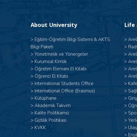
About University
Life
>
Eğitim-Öğretim Bilgi Sistemi & AKTS
>
Are
Bilgi Paketi
>
Rad
>
Yönetmelik ve Yönergeler
>
Are
>
Kurumsal Kimlik
>
Are
>
Öğretim Elemanı El Kitabı
>
Are
>
Öğrenci El Kitabı
>
Arel
>
International Students Office
>
Kafe
>
International Office (Erasmus)
>
Sağl
>
Kütüphane
>
Giri
>
Akademik Takvim
>
Öğr
>
Kalite Politikamız
>
Spor
>
Gizlilik Politikası
>
Yerl
>
KVKK
>
Ulaş
>
Erişi