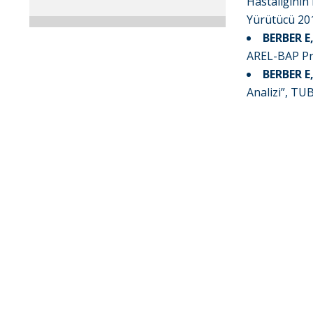
Hastalığının
Yürütücü 201
BERBER E
AREL-BAP Pro
BERBER E
Analizi”, TU