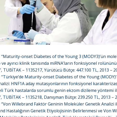
,
“Maturity-onset Diabetes of the Young 3 (MODY3)’ün mole
e ve ayırıcı klinik tanısında miRNA’ların fonksiyonel rolünün
ı”, TUBİTAK – 113S217, Yürütücü Bütçe: 447.100 TL, 2013 – 2
,
“Türkiye’de Maturity-onset Diabetes of the Young (MODY)’
nalizi: HNF1A aday mutasyonlarının fonksiyonel karakteriza
i Türk hastalarda sorumlu genin ekzom dizileme yöntemi i
”, TUBİTAK – 113S218, Danışman Bütçe: 239.250 TL, 2013 – 
,
“Von Willebrand Faktör Geninin Moleküler Genetik Analizi i
nd Hastalığının Genetik Etiyolojisinin Belirlenmesi ve Von W