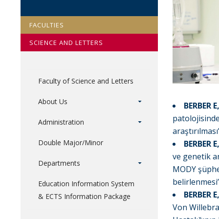
FACULTIES
SCIENCE AND LETTERS
Faculty of Science and Letters
About Us
BERBER E
patolojisind
Administration
araştırılmas
Double Major/Minor
BERBER E
ve genetik a
Departments
MODY şüphel
belirlenmesi
Education Information System
BERBER E
& ECTS Information Package
Von Willebra