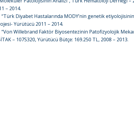
 Moleküler Patolojisinin Analizi”, Türk Hematoloji Derneği –
1 – 2014.
,
“Türk Diyabet Hastalarında MODY’nin genetik etiyolojisinin 
jesi- Yürütücü 2011 – 2014.
,
“Von Willebrand Faktör Biyosentezinin Patofizyolojik Meka
BİTAK – 107S320, Yürütücü Bütçe: 169.250 TL, 2008 – 2013.