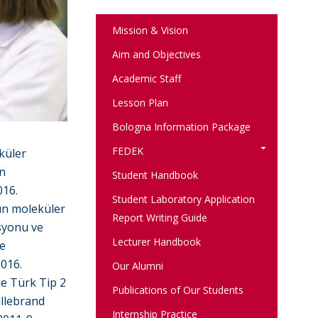
Mission & Vision
Aim and Objectives
Academic Staff
Lesson Plan
Bologna Information Package
FEDEK
küler
ün
Student Handbook
016.
Student Laboratory Application
ın moleküler
Report Writing Guide
syonu ve
Lecturer Handbook
le
2016.
Our Alumni
le Türk Tip 2
Publications of Our Students
illebrand
Internship Practice