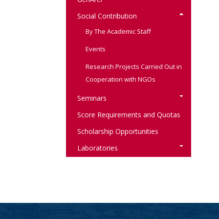
Social Contribution
By The Academic Staff
Events
Research Projects Carried Out in
Cooperation with NGOs
Seminars
Score Requirements and Quotas
Scholarship Opportunities
Laboratories