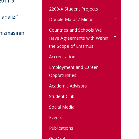
 2011-9
2209-A Student Projects
analizi”,
Double Major / Minor
Countries and Schools We
nizmasının
Have Agreements with Within
the Scope of Erasmus
Accreditation
Employment and Career
Opportunities
Academic Advisors
Student Club
Social Media
Events
Publications
GenArel