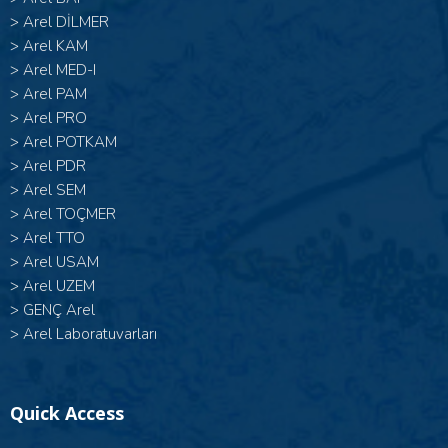
>
Arel DİLMER
>
Arel KAM
>
Arel MED-I
>
Arel PAM
>
Arel PRO
>
Arel POTKAM
>
Arel PDR
>
Arel SEM
>
Arel TOÇMER
>
Arel TTO
>
Arel USAM
>
Arel UZEM
>
GENÇ Arel
>
Arel Laboratuvarları
Quick Access