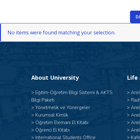
D
No items were found matching your selection.
About University
Life
>
Eğitim-Öğretim Bilgi Sistemi & AKTS
>
Are
Bilgi Paketi
>
Rad
>
Yönetmelik ve Yönergeler
>
Are
>
Kurumsal Kimlik
>
Are
>
Öğretim Elemanı El Kitabı
>
Are
>
Öğrenci El Kitabı
>
Arel
>
International Students Office
>
Kafe