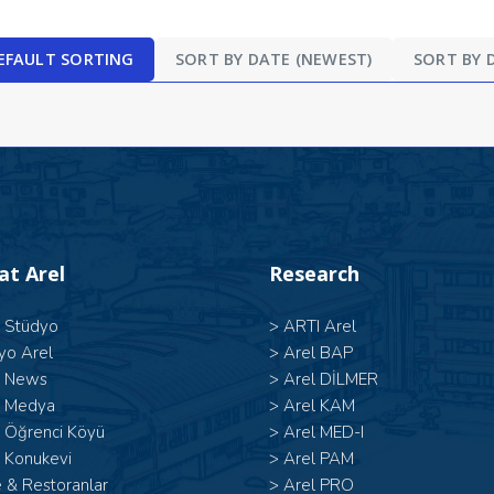
EFAULT SORTING
SORT BY DATE (NEWEST)
SORT BY 
 at Arel
Research
l Stüdyo
>
ARTI Arel
yo Arel
>
Arel BAP
l News
>
Arel DİLMER
l Medya
>
Arel KAM
l Öğrenci Köyü
>
Arel MED-I
 Konukevi
>
Arel PAM
 & Restoranlar
>
Arel PRO