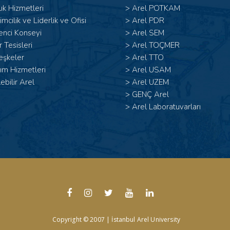
ık Hizmetleri
>
Arel POTKAM
şimcilik ve Liderlik ve Ofisi
>
Arel PDR
enci Konseyi
>
Arel SEM
 Tesisleri
>
Arel TOÇMER
eşkeler
>
Arel TTO
ım Hizmetleri
>
Arel USAM
lebilir Arel
>
Arel UZEM
>
GENÇ Arel
>
Arel Laboratuvarları
Copyright © 2007 | İstanbul Arel University