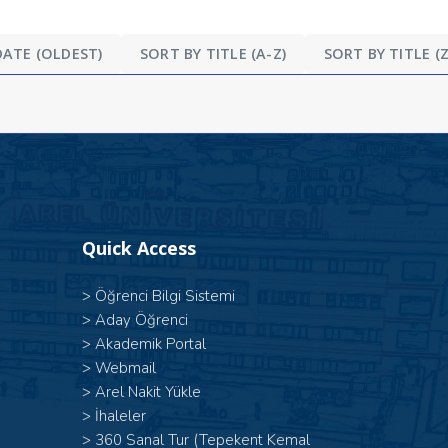
DATE (OLDEST)
SORT BY TITLE (A-Z)
SORT BY TITLE (Z
Quick Access
>
Öğrenci Bilgi Sistemi
>
Aday Öğrenci
>
Akademik Portal
>
Webmail
>
Arel Nakit Yükle
>
İhaleler
>
360 Sanal Tur (Tepekent Kemal