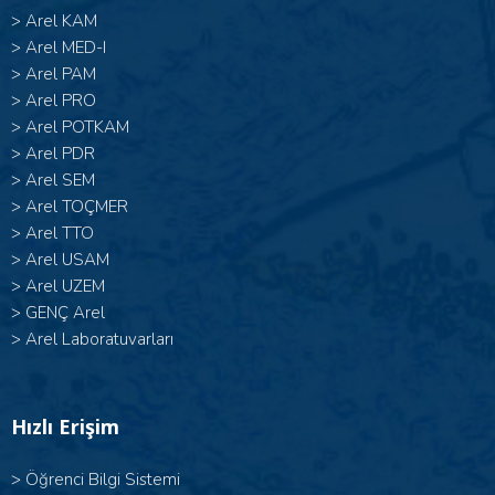
>
Arel KAM
>
Arel MED-I
>
Arel PAM
>
Arel PRO
>
Arel POTKAM
>
Arel PDR
>
Arel SEM
>
Arel TOÇMER
>
Arel TTO
>
Arel USAM
>
Arel UZEM
>
GENÇ Arel
>
Arel Laboratuvarları
Hızlı Erişim
>
Öğrenci Bilgi Sistemi