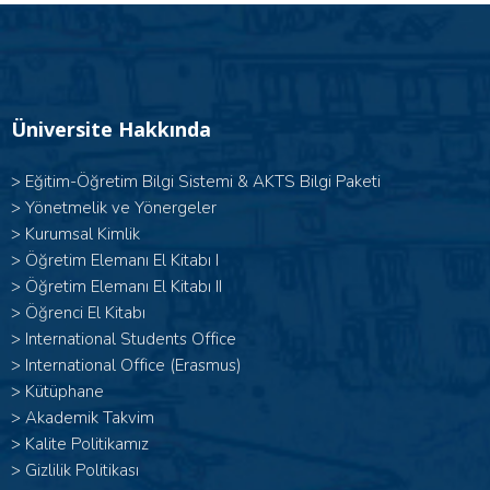
Üniversite Hakkında
>
Eğitim-Öğretim Bilgi Sistemi & AKTS Bilgi Paketi
>
Yönetmelik ve Yönergeler
>
Kurumsal Kimlik
> Öğretim Elemanı El Kitabı I
>
Öğretim Elemanı El Kitabı II
>
Öğrenci El Kitabı
>
International Students Office
>
International Office (Erasmus)
>
Kütüphane
>
Akademik Takvim
>
Kalite Politikamız
>
Gizlilik Politikası