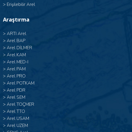
>
Erişilebilir Arel
Araştırma
>
ARTI Arel
>
Arel BAP
>
Arel DİLMER
>
Arel KAM
>
Arel MED-I
>
Arel PAM
>
Arel PRO
>
Arel POTKAM
>
Arel PDR
>
Arel SEM
>
Arel TOÇMER
>
Arel TTO
>
Arel USAM
>
Arel UZEM