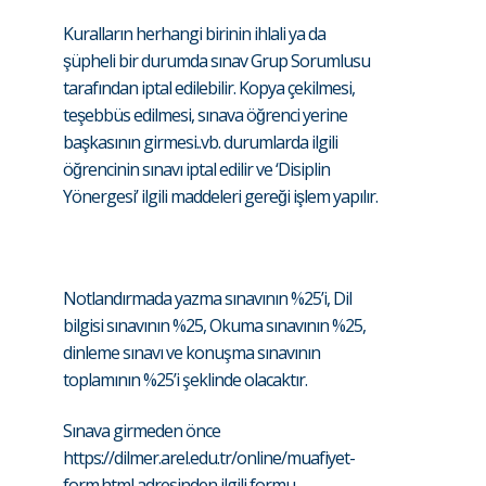
Kuralların herhangi birinin ihlali ya da
şüpheli bir durumda sınav Grup Sorumlusu
tarafından iptal edilebilir. Kopya çekilmesi,
teşebbüs edilmesi, sınava öğrenci yerine
başkasının girmesi..vb. durumlarda ilgili
öğrencinin sınavı iptal edilir ve ‘Disiplin
Yönergesi’ ilgili maddeleri gereği işlem yapılır.
Notlandırmada yazma sınavının %25’i, Dil
bilgisi sınavının %25, Okuma sınavının %25,
dinleme sınavı ve konuşma sınavının
toplamının %25’i şeklinde olacaktır.
Sınava girmeden önce
https://dilmer.arel.edu.tr/online/muafiyet-
form.html
adresinden ilgili formu