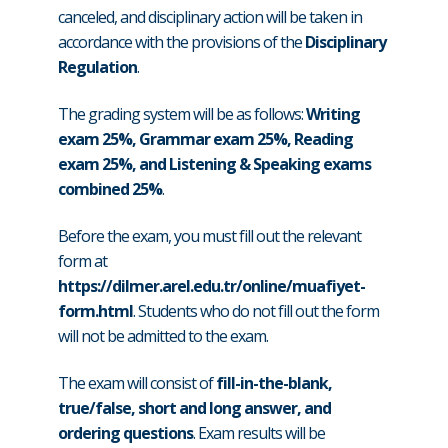
canceled, and disciplinary action will be taken in
accordance with the provisions of the
Disciplinary
Regulation
.
The grading system will be as follows:
Writing
exam 25%, Grammar exam 25%, Reading
exam 25%, and Listening & Speaking exams
combined 25%
.
Before the exam, you must fill out the relevant
form at
https://dilmer.arel.edu.tr/online/muafiyet-
form.html
. Students who do not fill out the form
will not be admitted to the exam.
The exam will consist of
fill-in-the-blank,
true/false, short and long answer, and
ordering questions
. Exam results will be