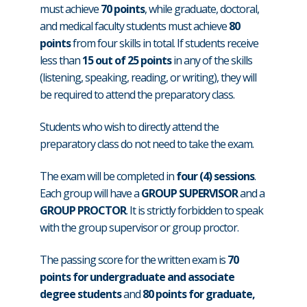
must achieve
70 points
, while graduate, doctoral,
and medical faculty students must achieve
80
points
from four skills in total. If students receive
less than
15 out of 25 points
in any of the skills
(listening, speaking, reading, or writing), they will
be required to attend the preparatory class.
Students who wish to directly attend the
preparatory class do not need to take the exam.
The exam will be completed in
four (4) sessions
.
Each group will have a
GROUP SUPERVISOR
and a
GROUP PROCTOR
. It is strictly forbidden to speak
with the group supervisor or group proctor.
The passing score for the written exam is
70
points for undergraduate and associate
degree students
and
80 points for graduate,