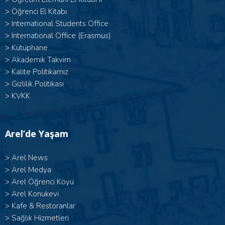
>
Öğrenci El Kitabı
>
International Students Office
>
International Office (Erasmus)
>
Kütüphane
>
Akademik Takvim
>
Kalite Politikamız
>
Gizlilik Politikası
>
KVKK
Arel’de Yaşam
>
Arel News
>
Arel Medya
>
Arel Öğrenci Köyü
>
Arel Konukevi
>
Kafe & Restoranlar
>
Sağlık Hizmetleri