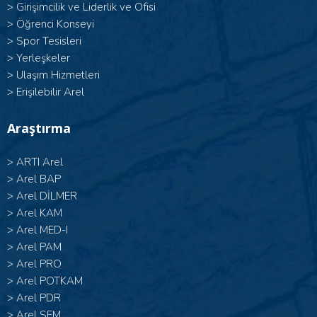
>
Girişimcilik ve Liderlik ve Ofisi
>
Öğrenci Konseyi
>
Spor Tesisleri
>
Yerleşkeler
>
Ulaşım Hizmetleri
>
Erişilebilir Arel
Araştırma
>
ARTI Arel
>
Arel BAP
>
Arel DİLMER
>
Arel KAM
>
Arel MED-I
>
Arel PAM
>
Arel PRO
>
Arel POTKAM
>
Arel PDR
>
Arel SEM