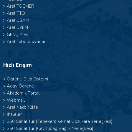
>
Arel TOÇMER
>
Arel TTO
>
Arel USAM
>
Arel UZEM
>
GENÇ Arel
>
Arel Laboratuvarları
Hızlı Erişim
>
Öğrenci Bilgi Sistemi
>
Aday Öğrenci
>
Akademik Portal
>
Webmail
>
Arel Nakit Yükle
>
İhaleler
>
360 Sanal Tur (Tepekent Kemal Gözükara Yerleşkesi)
>
360 Sanal Tur (Cevizlibağ Sağlık Yerleşkesi)