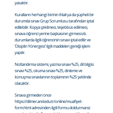
yasaktır.
Kuralların herhangi birinin ihlali ya da şüpheli bir
durumda sınav Grup Sorumlusu tarafından iptal
edilebilir. Kopya çekilmesi, teşebbüs edilmesi,
sınava öğrenci yerine başkasının girmesi.vb.
durumlarda ilgili öğrencinin sınavı iptal edilir ve
‘Disiplin Yönergesi’ ilgili maddeleri gereği işlem
yapılır.
Notlandırma sistemi, yazma sınavı %25, dil bilgisi
sınavı %25, okuma sınavı %25, dinleme ve
konuşma sınavlarının toplamının %25 şeklinde
olacaktır.
Sınava girmeden önce
https://dilmer.arel.edu.tr/online/muafiyet-
form.html
adresinden ilgili formu doldurmanız