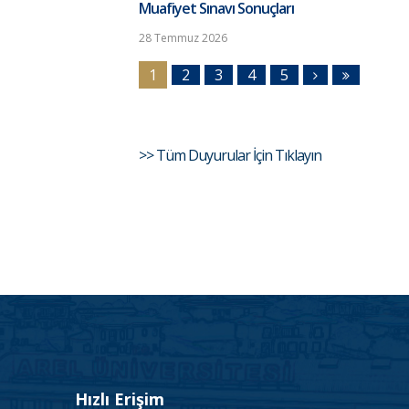
Muafiyet Sınavı Sonuçları
28 Temmuz 2026
1
2
3
4
5
>> Tüm Duyurular İçin Tıklayın
Hızlı Erişim