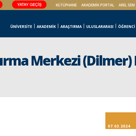
KÜTÜPHANE
AKADEMİK PORTAL
AREL SEM
ÜNİVERSİTE
AKADEMİK
ARAŞTIRMA
ULUSLARARASI
ÖĞRENCİ
rma Merkezi (Dilmer) II
07.03.2024