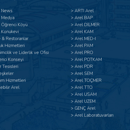
l News
>
ARTI Arel
l Medya
>
Arel BAP
l Öğrenci Köyü
>
Arel DİLMER
 Konukevi
>
Arel KAM
 & Restoranlar
>
Arel MED-I
ık Hizmetleri
>
Arel PAM
şimcilik ve Liderlik ve Ofisi
>
Arel PRO
enci Konseyi
>
Arel POTKAM
 Tesisleri
>
Arel PDR
eşkeler
>
Arel SEM
ım Hizmetleri
>
Arel TOÇMER
lebilir Arel
>
Arel TTO
>
Arel USAM
>
Arel UZEM
>
GENÇ Arel
>
Arel Laboratuvarları