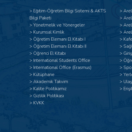
>
Eğitim-Öğretim Bilgi Sistemi & AKTS
>
Are
Bilgi Paketi
>
Are
>
Yönetmelik ve Yönergeler
>
Are
>
Kurumsal Kimlik
>
Arel
> Öğretim Elemanı El Kitabı I
>
Kafe
>
Öğretim Elemanı El Kitabı II
>
Sağl
>
Öğrenci El Kitabı
>
Giri
>
International Students Office
>
Öğr
>
International Office (Erasmus)
>
Spor
>
Kütüphane
>
Yerl
>
Akademik Takvim
>
Ulaş
>
Kalite Politikamız
>
Erişi
>
Gizlilik Politikası
>
KVKK