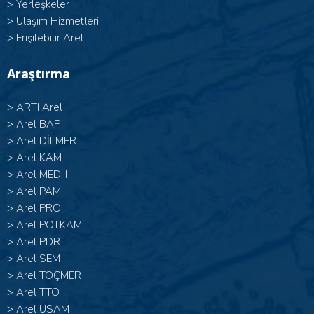
>
Yerleşkeler
>
Ulaşım Hizmetleri
>
Erişilebilir Arel
Araştırma
>
ARTI Arel
>
Arel BAP
>
Arel DİLMER
>
Arel KAM
>
Arel MED-I
>
Arel PAM
>
Arel PRO
>
Arel POTKAM
>
Arel PDR
>
Arel SEM
>
Arel TOÇMER
>
Arel TTO
>
Arel USAM