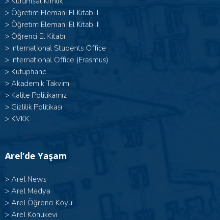
>
Kurumsal Kimlik
> Öğretim Elemanı El Kitabı I
>
Öğretim Elemanı El Kitabı II
>
Öğrenci El Kitabı
>
International Students Office
>
International Office (Erasmus)
>
Kütüphane
>
Akademik Takvim
>
Kalite Politikamız
>
Gizlilik Politikası
>
KVKK
Arel’de Yaşam
>
Arel News
>
Arel Medya
>
Arel Öğrenci Köyü
>
Arel Konukevi