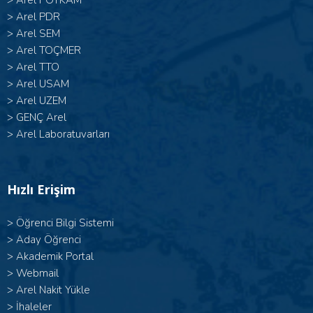
>
Arel POTKAM
>
Arel PDR
>
Arel SEM
>
Arel TOÇMER
>
Arel TTO
>
Arel USAM
>
Arel UZEM
>
GENÇ Arel
>
Arel Laboratuvarları
Hızlı Erişim
>
Öğrenci Bilgi Sistemi
>
Aday Öğrenci
>
Akademik Portal
>
Webmail
>
Arel Nakit Yükle
>
İhaleler