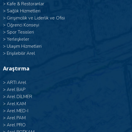
>
Kafe & Restoranlar
>
Sağlık Hizmetleri
>
Girişimcilik ve Liderlik ve Ofisi
>
Öğrenci Konseyi
>
Spor Tesisleri
>
Yerleşkeler
>
Ulaşım Hizmetleri
>
Erişilebilir Arel
Araştırma
>
ARTI Arel
>
Arel BAP
>
Arel DİLMER
>
Arel KAM
>
Arel MED-I
>
Arel PAM
>
Arel PRO