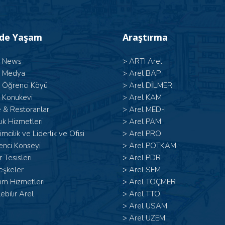
’de Yaşam
Araştırma
l News
>
ARTI Arel
l Medya
>
Arel BAP
l Öğrenci Köyü
>
Arel DİLMER
 Konukevi
>
Arel KAM
 & Restoranlar
>
Arel MED-I
ık Hizmetleri
>
Arel PAM
şimcilik ve Liderlik ve Ofisi
>
Arel PRO
enci Konseyi
>
Arel POTKAM
 Tesisleri
>
Arel PDR
eşkeler
>
Arel SEM
ım Hizmetleri
>
Arel TOÇMER
lebilir Arel
>
Arel TTO
>
Arel USAM
>
Arel UZEM