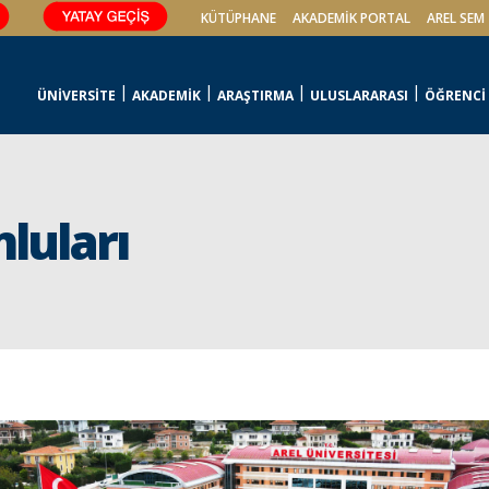
KÜTÜPHANE
AKADEMİK PORTAL
AREL SEM
ÜNİVERSİTE
AKADEMİK
ARAŞTIRMA
ULUSLARARASI
ÖĞRENCİ
mluları