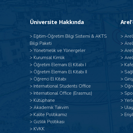
Üniversite Hakkında
Arel
>
Eğitim-Öğretim Bilgi Sistemi & AKTS
>
Are
Bilgi Paketi
>
Are
>
Yönetmelik ve Yönergeler
>
Are
>
Kurumsal Kimlik
>
Arel
> Öğretim Elemanı El Kitabı I
>
Kafe
>
Öğretim Elemanı El Kitabı II
>
Sağl
>
Öğrenci El Kitabı
>
Giri
>
International Students Office
>
Öğr
>
International Office (Erasmus)
>
Spor
>
Kütüphane
>
Yerl
>
Akademik Takvim
>
Ulaş
>
Kalite Politikamız
>
Erişi
>
Gizlilik Politikası
>
KVKK