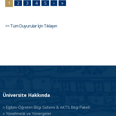
1
2
3
4
5
>> Tüm Duyurular İçin Tıklayın
Üniversite Hakkında
>
Eğitim-Öğretim Bilgi Sistemi & AKTS Bilgi Paketi
>
Yönetmelik ve Yönergeler