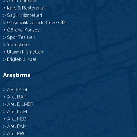
>
Arel Konukevi
>
Kafe & Restoranlar
>
Sağlık Hizmetleri
>
Girişimcilik ve Liderlik ve Ofisi
>
Öğrenci Konseyi
>
Spor Tesisleri
>
Yerleşkeler
>
Ulaşım Hizmetleri
>
Erişilebilir Arel
Araştırma
>
ARTI Arel
>
Arel BAP
>
Arel DİLMER
>
Arel KAM
>
Arel MED-I
>
Arel PAM
>
Arel PRO