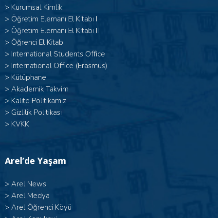
>
Kurumsal Kimlik
> Öğretim Elemanı El Kitabı I
>
Öğretim Elemanı El Kitabı II
>
Öğrenci El Kitabı
>
International Students Office
>
International Office (Erasmus)
>
Kütüphane
>
Akademik Takvim
>
Kalite Politikamız
>
Gizlilik Politikası
>
KVKK
Arel’de Yaşam
>
Arel News
>
Arel Medya
>
Arel Öğrenci Köyü