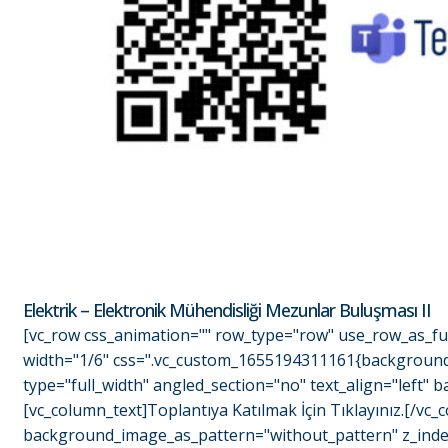
Elektrik – Elektronik Mühendisliği Mezunlar Buluşması II
[vc_row css_animation="" row_type="row" use_row_as_ful
width="1/6" css=".vc_custom_1655194311161{background-c
type="full_width" angled_section="no" text_align="left
[vc_column_text]Toplantıya Katılmak İçin Tıklayınız.[/vc
background_image_as_pattern="without_pattern" z_index=