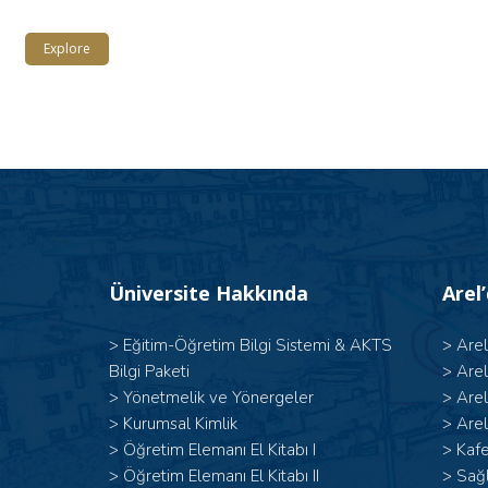
Explore
Üniversite Hakkında
Arel
>
Eğitim-Öğretim Bilgi Sistemi & AKTS
>
Are
Bilgi Paketi
>
Are
>
Yönetmelik ve Yönergeler
>
Are
>
Kurumsal Kimlik
>
Arel
> Öğretim Elemanı El Kitabı I
>
Kafe
>
Öğretim Elemanı El Kitabı II
>
Sağl