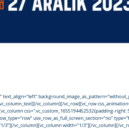
o" text_align="left" background_image_as_pattern="without_
/vc_column_text][/vc_column][/vc_row][vc_row css_animation
"][vc_column css=".vc_custom_1655194452532{padding-right: 
row_type="row" use_row_as_full_screen_section="no" type="fu
3"][/vc_column][vc_column width="1/3"][/vc_column][/vc_ro