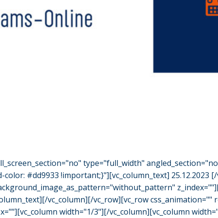
l_screen_section="no" type="full_width" angled_section="n
olor: #dd9933 !important;}"][vc_column_text] 25.12.2023 [
" background_image_as_pattern="without_pattern" z_index="
_column_text][/vc_column][/vc_row][vc_row css_animation="" 
""][vc_column width="1/3"][/vc_column][vc_column width="1/