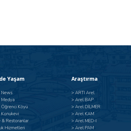
’de Yaşam
Araştırma
l News
>
ARTI Arel
l Medya
>
Arel BAP
l Öğrenci Köyü
>
Arel DİLMER
 Konukevi
>
Arel KAM
 & Restoranlar
>
Arel MED-I
ık Hizmetleri
>
Arel PAM