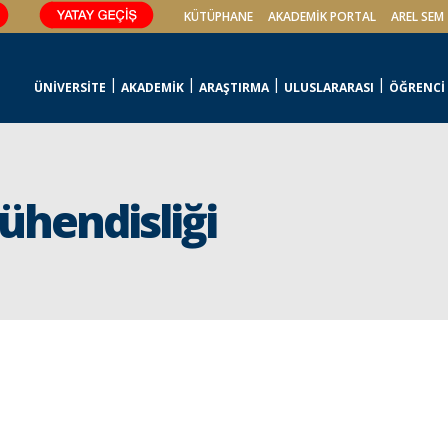
KÜTÜPHANE
AKADEMİK PORTAL
AREL SEM
ÜNİVERSİTE
AKADEMİK
ARAŞTIRMA
ULUSLARARASI
ÖĞRENCİ
Mühendisliği