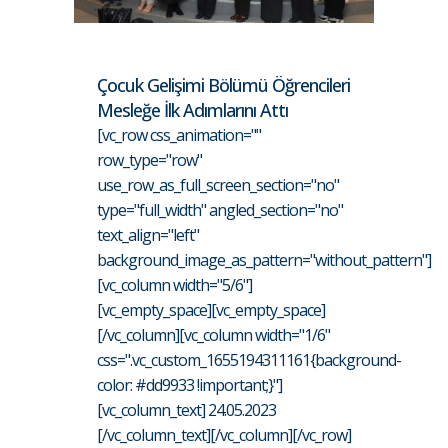
Çocuk Gelişimi Bölümü Öğrencileri
Mesleğe İlk Adımlarını Attı
[vc_row css_animation=""
row_type="row"
use_row_as_full_screen_section="no"
type="full_width" angled_section="no"
text_align="left"
background_image_as_pattern="without_pattern"]
[vc_column width="5/6"]
[vc_empty_space][vc_empty_space]
[/vc_column][vc_column width="1/6"
css=".vc_custom_1655194311161{background-
color: #dd9933 !important;}"]
[vc_column_text] 24.05.2023
[/vc_column_text][/vc_column][/vc_row]