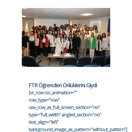
FTR Öğrencileri Önlüklerini Giydi
[vc_row css_animation=""
row_type="row"
use_row_as_full_screen_section="no"
type="full_width" angled_section="no"
text_align="left"
background_image_as_pattern="without_pattern"]