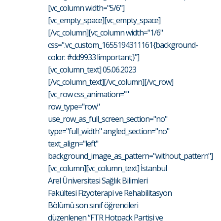
[vc_column width="5/6"]
[vc_empty_space][vc_empty_space]
[/vc_column][vc_column width="1/6"
css=".vc_custom_1655194311161{background-
color: #dd9933 !important;}"]
[vc_column_text] 05.06.2023
[/vc_column_text][/vc_column][/vc_row]
[vc_row css_animation=""
row_type="row"
use_row_as_full_screen_section="no"
type="full_width" angled_section="no"
text_align="left"
background_image_as_pattern="without_pattern"]
[vc_column][vc_column_text] İstanbul
Arel Üniversitesi Sağlık Bilimleri
Fakültesi Fizyoterapi ve Rehabilitasyon
Bölümü son sınıf öğrencileri
düzenlenen “FTR Hotpack Partisi ve