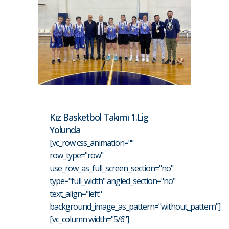
Kız Basketbol Takımı 1.Lig
Yolunda
[vc_row css_animation=""
row_type="row"
use_row_as_full_screen_section="no"
type="full_width" angled_section="no"
text_align="left"
background_image_as_pattern="without_pattern"]
[vc_column width="5/6"]