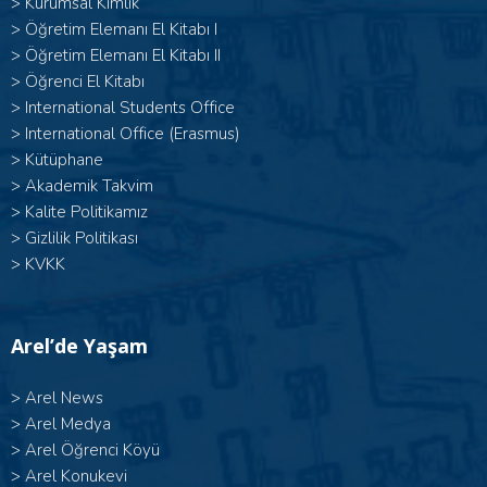
>
Kurumsal Kimlik
> Öğretim Elemanı El Kitabı I
>
Öğretim Elemanı El Kitabı II
>
Öğrenci El Kitabı
>
International Students Office
>
International Office (Erasmus)
>
Kütüphane
>
Akademik Takvim
>
Kalite Politikamız
>
Gizlilik Politikası
>
KVKK
Arel’de Yaşam
>
Arel News
>
Arel Medya
>
Arel Öğrenci Köyü
>
Arel Konukevi