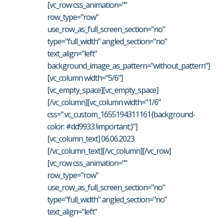
[vc_row css_animation=""
row_type="row"
use_row_as_full_screen_section="no"
type="full_width" angled_section="no"
text_align="left"
background_image_as_pattern="without_pattern"]
[vc_column width="5/6"]
[vc_empty_space][vc_empty_space]
[/vc_column][vc_column width="1/6"
css=".vc_custom_1655194311161{background-
color: #dd9933 !important;}"]
[vc_column_text] 06.06.2023
[/vc_column_text][/vc_column][/vc_row]
[vc_row css_animation=""
row_type="row"
use_row_as_full_screen_section="no"
type="full_width" angled_section="no"
text_align="left"