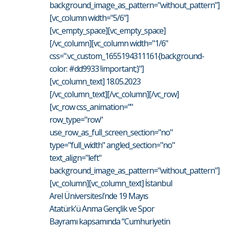
background_image_as_pattern="without_pattern"]
[vc_column width="5/6"]
[vc_empty_space][vc_empty_space]
[/vc_column][vc_column width="1/6"
css=".vc_custom_1655194311161{background-
color: #dd9933 !important;}"]
[vc_column_text] 18.05.2023
[/vc_column_text][/vc_column][/vc_row]
[vc_row css_animation=""
row_type="row"
use_row_as_full_screen_section="no"
type="full_width" angled_section="no"
text_align="left"
background_image_as_pattern="without_pattern"]
[vc_column][vc_column_text] İstanbul
Arel Üniversitesi’nde 19 Mayıs
Atatürk’ü Anma Gençlik ve Spor
Bayramı kapsamında “Cumhuriyetin