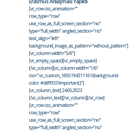
Erasmus Anlaşması Yapıldı
[vc_row css_animation=""
row_type="row"
use_row_as_full_screen_section="no"
type="full_width" angled_section="no"
text_align="left"
background_image_as_pattern="without_pattern"]
[vc_column width="5/6"]
[vc_empty_space][vc_empty_space]
[/vc_column][vc_column width="1/6"
css=".vc_custom_1655194311161{background-
color: #dd9933 !important;}"]
[vc_column_text] 24.05.2023
[/vc_column_text][/vc_column][/vc_row]
[vc_row css_animation=""
row_type="row"
use_row_as_full_screen_section="no"
type="full_width" angled_section="no"