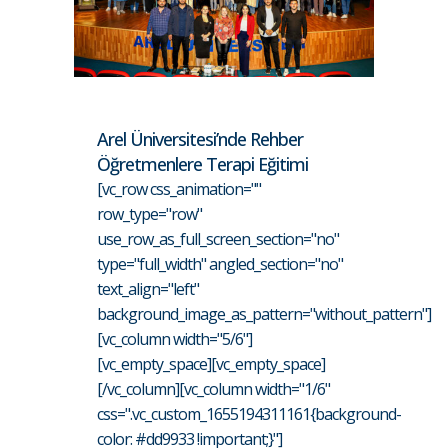
Arel Üniversitesi’nde Rehber
Öğretmenlere Terapi Eğitimi
[vc_row css_animation=""
row_type="row"
use_row_as_full_screen_section="no"
type="full_width" angled_section="no"
text_align="left"
background_image_as_pattern="without_pattern"]
[vc_column width="5/6"]
[vc_empty_space][vc_empty_space]
[/vc_column][vc_column width="1/6"
css=".vc_custom_1655194311161{background-
color: #dd9933 !important;}"]