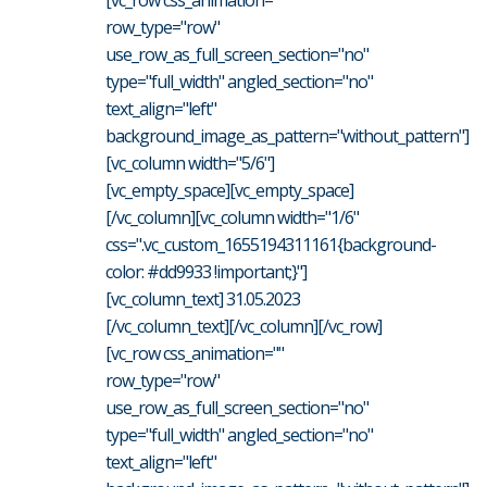
[vc_row css_animation=""
row_type="row"
use_row_as_full_screen_section="no"
type="full_width" angled_section="no"
text_align="left"
background_image_as_pattern="without_pattern"]
[vc_column width="5/6"]
[vc_empty_space][vc_empty_space]
[/vc_column][vc_column width="1/6"
css=".vc_custom_1655194311161{background-
color: #dd9933 !important;}"]
[vc_column_text] 31.05.2023
[/vc_column_text][/vc_column][/vc_row]
[vc_row css_animation=""
row_type="row"
use_row_as_full_screen_section="no"
type="full_width" angled_section="no"
text_align="left"