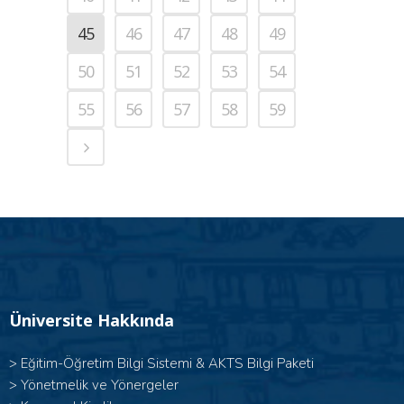
45
46
47
48
49
50
51
52
53
54
55
56
57
58
59
Üniversite Hakkında
>
Eğitim-Öğretim Bilgi Sistemi & AKTS Bilgi Paketi
>
Yönetmelik ve Yönergeler