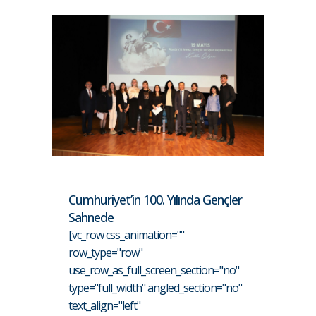
Cumhuriyet’in 100. Yılında Gençler
Sahnede
[vc_row css_animation=""
row_type="row"
use_row_as_full_screen_section="no"
type="full_width" angled_section="no"
text_align="left"