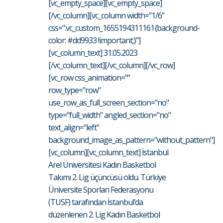
[vc_empty_space][vc_empty_space]
[/vc_column][vc_column width="1/6"
css=".vc_custom_1655194311161{background-
color: #dd9933 !important;}"]
[vc_column_text] 31.05.2023
[/vc_column_text][/vc_column][/vc_row]
[vc_row css_animation=""
row_type="row"
use_row_as_full_screen_section="no"
type="full_width" angled_section="no"
text_align="left"
background_image_as_pattern="without_pattern"]
[vc_column][vc_column_text] İstanbul
Arel Üniversitesi Kadın Basketbol
Takımı 2. Lig üçüncüsü oldu. Türkiye
Üniversite Sporları Federasyonu
(TUSF) tarafından İstanbul’da
düzenlenen 2. Lig Kadın Basketbol