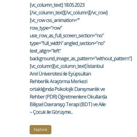
[vc_column_text] 18.05.2023
[/vc_column_text][/vc_column][/vc_row]
[vc_row css_animation=""
row_type="row"
use_row_as_full_screen_section="no"
type="full_width" angled_section="no"
text_align="left"
background_image_as_pattern="without_pattern"]
[vc_column][vc_column_text] İstanbul
Arel Üniversitesi ile Eyüpsultan
Rehberlik Araştırma Merkezi
ortaklığında Psikolojik Danışmanlık ve
Rehber (PDR) Öğretmenlere Okullarda
Bilişsel Davranışçı Terapi (BDT) ve Aile
– Çocuk ile Görüşme...
Explore