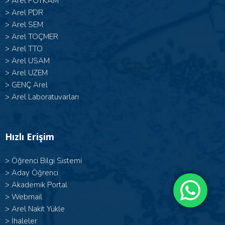
>
Arel POTKAM
>
Arel PDR
>
Arel SEM
>
Arel TOÇMER
>
Arel TTO
>
Arel USAM
>
Arel UZEM
>
GENÇ Arel
>
Arel Laboratuvarları
Hızlı Erişim
>
Öğrenci Bilgi Sistemi
>
Aday Öğrenci
>
Akademik Portal
>
Webmail
>
Arel Nakit Yükle
>
İhaleler