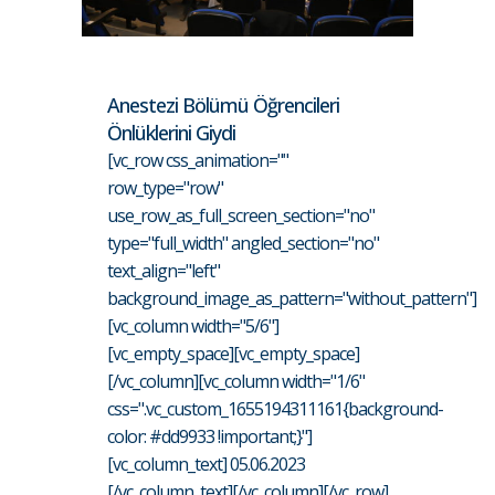
Anestezi Bölümü Öğrencileri
Önlüklerini Giydi
[vc_row css_animation=""
row_type="row"
use_row_as_full_screen_section="no"
type="full_width" angled_section="no"
text_align="left"
background_image_as_pattern="without_pattern"]
[vc_column width="5/6"]
[vc_empty_space][vc_empty_space]
[/vc_column][vc_column width="1/6"
css=".vc_custom_1655194311161{background-
color: #dd9933 !important;}"]
[vc_column_text] 05.06.2023
[/vc_column_text][/vc_column][/vc_row]