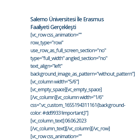
Salerno Üniversitesi İle Erasmus
Faaliyeti Gerçekleşti
[vc_row css_animation=""
row_type="row"
use_row_as_full_screen_section="no"
type="full_width" angled_section="no"
text_align="left"
background_image_as_pattern="without_pattern"]
[vc_column width="5/6"]
[vc_empty_space][vc_empty_space]
[/vc_column][vc_column width="1/6"
css=".vc_custom_1655194311161{background-
color: #dd9933 !important;}"]
[vc_column_text] 06.06.2023
[/vc_column_text][/vc_column][/vc_row]
[vc_row css_animation=""