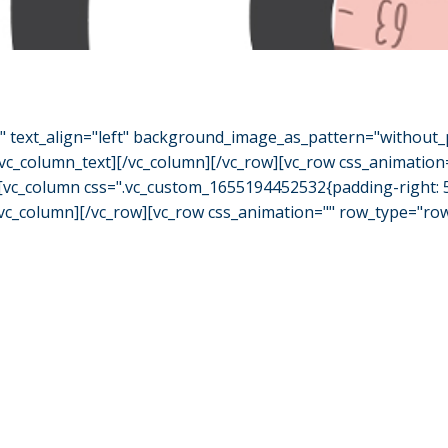
o" text_align="left" background_image_as_pattern="without_
/vc_column_text][/vc_column][/vc_row][vc_row css_animation
][vc_column css=".vc_custom_1655194452532{padding-right: 5
[/vc_column][/vc_row][vc_row css_animation="" row_type="ro