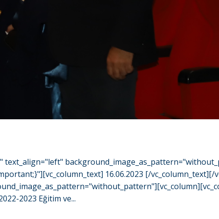
o" text_align="left" background_image_as_pattern="without_
ortant;}"][vc_column_text] 16.06.2023 [/vc_column_text][/
ground_image_as_pattern="without_pattern"][vc_column][vc_c
2022-2023 Eğitim ve...