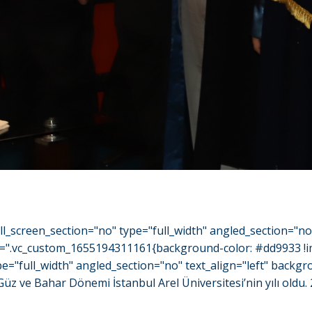
l_screen_section="no" type="full_width" angled_section="n
=".vc_custom_1655194311161{background-color: #dd9933 !imp
e="full_width" angled_section="no" text_align="left" back
Güz ve Bahar Dönemi İstanbul Arel Üniversitesi’nin yılı oldu. 