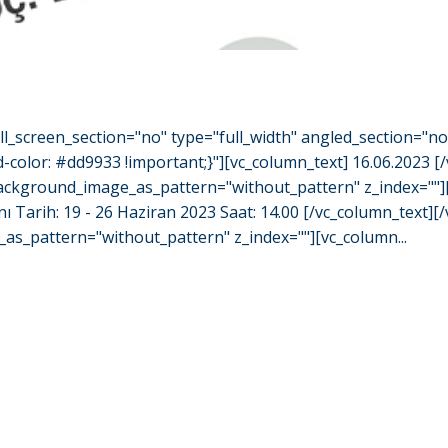
l_screen_section="no" type="full_width" angled_section="n
olor: #dd9933 !important;}"][vc_column_text] 16.06.2023 [
" background_image_as_pattern="without_pattern" z_index=""
ı Tarih: 19 - 26 Haziran 2023 Saat: 14.00 [/vc_column_text]
as_pattern="without_pattern" z_index=""][vc_column...