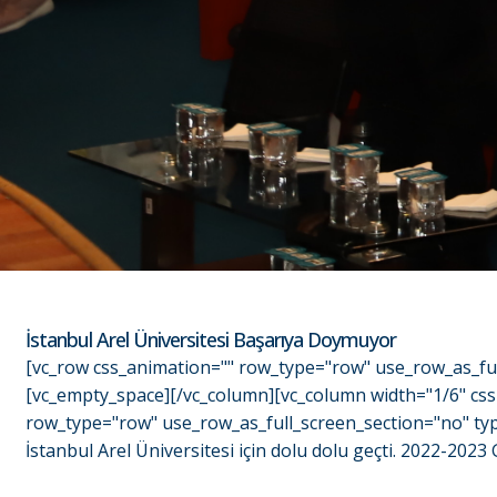
İstanbul Arel Üniversitesi Başarıya Doymuyor
[vc_row css_animation="" row_type="row" use_row_as_ful
[vc_empty_space][/vc_column][vc_column width="1/6" css
row_type="row" use_row_as_full_screen_section="no" typ
İstanbul Arel Üniversitesi için dolu dolu geçti. 2022-2023 