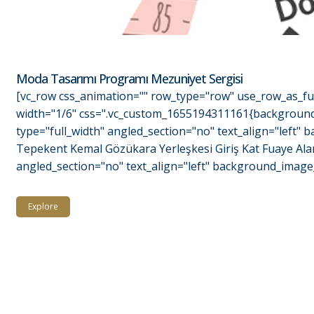
Moda Tasarımı Programı Mezuniyet Sergisi
[vc_row css_animation="" row_type="row" use_row_as_ful
width="1/6" css=".vc_custom_1655194311161{background-c
type="full_width" angled_section="no" text_align="left
Tepekent Kemal Gözükara Yerleşkesi Giriş Kat Fuaye Alan
angled_section="no" text_align="left" background_image_
Explore