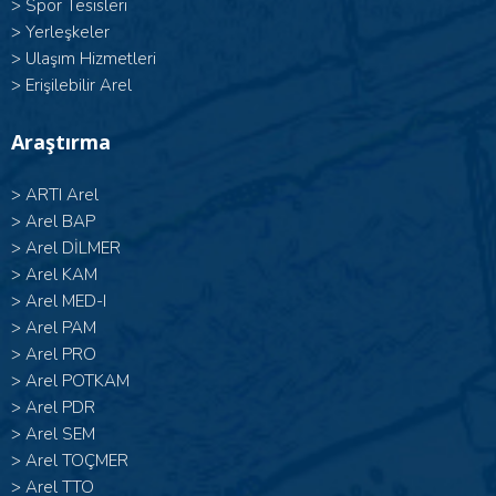
>
Spor Tesisleri
>
Yerleşkeler
>
Ulaşım Hizmetleri
>
Erişilebilir Arel
Araştırma
>
ARTI Arel
>
Arel BAP
>
Arel DİLMER
>
Arel KAM
>
Arel MED-I
>
Arel PAM
>
Arel PRO
>
Arel POTKAM
>
Arel PDR
>
Arel SEM
>
Arel TOÇMER
>
Arel TTO