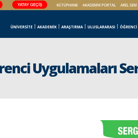
KÜTÜPHANE
AKADEMİK PORTAL
AREL SEM
ÜNİVERSİTE
AKADEMİK
ARAŞTIRMA
ULUSLARARASI
ÖĞRENCİ
ğrenci Uygulamaları Ser