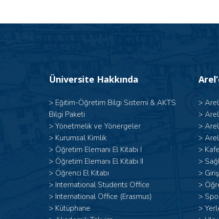
Üniversite Hakkında
Arel
>
Eğitim-Öğretim Bilgi Sistemi & AKTS
>
Are
Bilgi Paketi
>
Are
>
Yönetmelik ve Yönergeler
>
Are
>
Kurumsal Kimlik
>
Arel
> Öğretim Elemanı El Kitabı I
>
Kafe
>
Öğretim Elemanı El Kitabı II
>
Sağl
>
Öğrenci El Kitabı
>
Giri
>
International Students Office
>
Öğr
>
International Office (Erasmus)
>
Spor
>
Kütüphane
>
Yerl