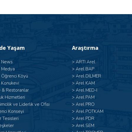
’de Yaşam
Araştırma
l News
>
ARTI Arel
l Medya
>
Arel BAP
l Öğrenci Köyü
>
Arel DİLMER
 Konukevi
>
Arel KAM
 & Restoranlar
>
Arel MED-I
ık Hizmetleri
>
Arel PAM
şimcilik ve Liderlik ve Ofisi
>
Arel PRO
enci Konseyi
>
Arel POTKAM
 Tesisleri
>
Arel PDR
eşkeler
>
Arel SEM