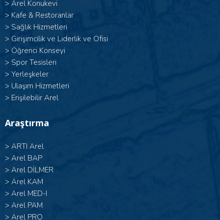
>
Arel Konukevi
>
Kafe & Restoranlar
>
Sağlık Hizmetleri
>
Girişimcilik ve Liderlik ve Ofisi
>
Öğrenci Konseyi
>
Spor Tesisleri
>
Yerleşkeler
>
Ulaşım Hizmetleri
>
Erişilebilir Arel
Araştırma
>
ARTI Arel
>
Arel BAP
>
Arel DİLMER
>
Arel KAM
>
Arel MED-I
>
Arel PAM
>
Arel PRO