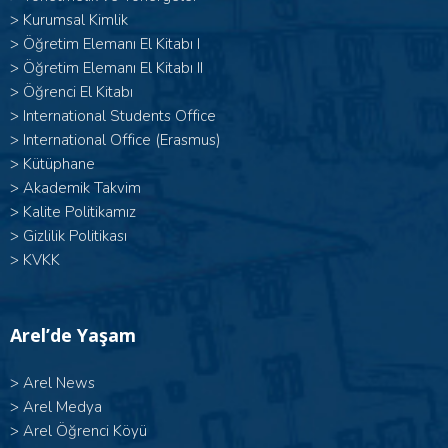
>
Kurumsal Kimlik
> Öğretim Elemanı El Kitabı I
>
Öğretim Elemanı El Kitabı II
>
Öğrenci El Kitabı
>
International Students Office
>
International Office (Erasmus)
>
Kütüphane
>
Akademik Takvim
>
Kalite Politikamız
>
Gizlilik Politikası
>
KVKK
Arel’de Yaşam
>
Arel News
>
Arel Medya
>
Arel Öğrenci Köyü