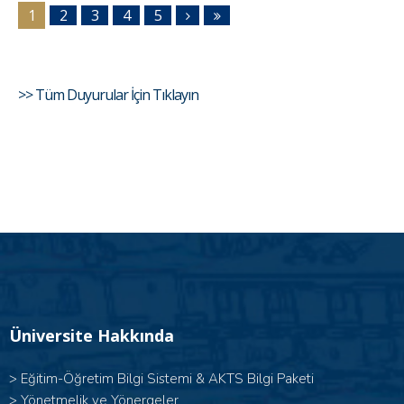
1
2
3
4
5
>> Tüm Duyurular İçin Tıklayın
Üniversite Hakkında
>
Eğitim-Öğretim Bilgi Sistemi & AKTS Bilgi Paketi
>
Yönetmelik ve Yönergeler