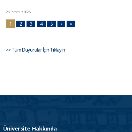
28 Temmuz 2026
1
2
3
4
5
>> Tüm Duyurular İçin Tıklayın
Üniversite Hakkında