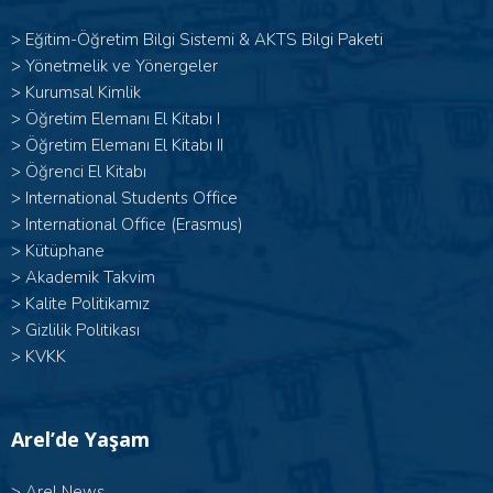
>
Eğitim-Öğretim Bilgi Sistemi & AKTS Bilgi Paketi
>
Yönetmelik ve Yönergeler
>
Kurumsal Kimlik
> Öğretim Elemanı El Kitabı I
>
Öğretim Elemanı El Kitabı II
>
Öğrenci El Kitabı
>
International Students Office
>
International Office (Erasmus)
>
Kütüphane
>
Akademik Takvim
>
Kalite Politikamız
>
Gizlilik Politikası
>
KVKK
Arel’de Yaşam
>
Arel News