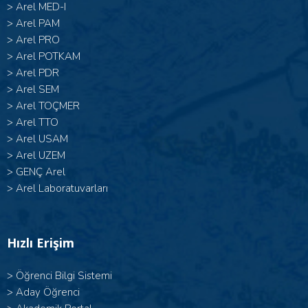
>
Arel MED-I
>
Arel PAM
>
Arel PRO
>
Arel POTKAM
>
Arel PDR
>
Arel SEM
>
Arel TOÇMER
>
Arel TTO
>
Arel USAM
>
Arel UZEM
>
GENÇ Arel
>
Arel Laboratuvarları
Hızlı Erişim
>
Öğrenci Bilgi Sistemi
>
Aday Öğrenci