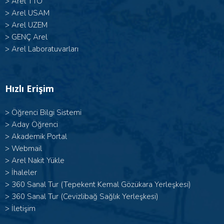
>
Arel TTO
>
Arel USAM
>
Arel UZEM
>
GENÇ Arel
>
Arel Laboratuvarları
Hızlı Erişim
>
Öğrenci Bilgi Sistemi
>
Aday Öğrenci
>
Akademik Portal
>
Webmail
>
Arel Nakit Yükle
>
İhaleler
>
360 Sanal Tur (Tepekent Kemal Gözükara Yerleşkesi)
>
360 Sanal Tur (Cevizlibağ Sağlık Yerleşkesi)
>
İletişim