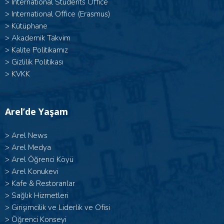
>
International Students Office
>
International Office (Erasmus)
>
Kütüphane
>
Akademik Takvim
>
Kalite Politikamız
>
Gizlilik Politikası
>
KVKK
Arel’de Yaşam
>
Arel News
>
Arel Medya
>
Arel Öğrenci Köyü
>
Arel Konukevi
>
Kafe & Restoranlar
>
Sağlık Hizmetleri
>
Girişimcilik ve Liderlik ve Ofisi
>
Öğrenci Konseyi