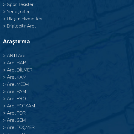
>
Spor Tesisleri
>
Yerleşkeler
>
Ulaşım Hizmetleri
>
Erişilebilir Arel
Araştırma
>
ARTI Arel
>
Arel BAP
>
Arel DİLMER
>
Arel KAM
>
Arel MED-I
>
Arel PAM
>
Arel PRO
>
Arel POTKAM
>
Arel PDR
>
Arel SEM
>
Arel TOÇMER