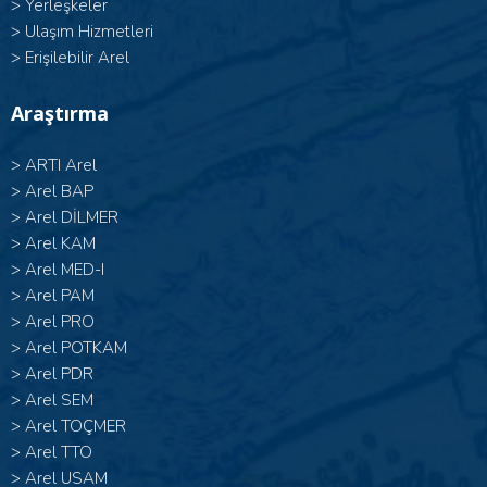
>
Yerleşkeler
>
Ulaşım Hizmetleri
>
Erişilebilir Arel
Araştırma
>
ARTI Arel
>
Arel BAP
>
Arel DİLMER
>
Arel KAM
>
Arel MED-I
>
Arel PAM
>
Arel PRO
>
Arel POTKAM
>
Arel PDR
>
Arel SEM
>
Arel TOÇMER
>
Arel TTO
>
Arel USAM