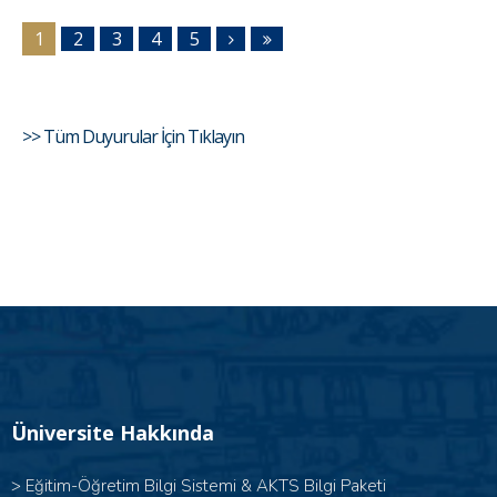
1
2
3
4
5
>> Tüm Duyurular İçin Tıklayın
Üniversite Hakkında
>
Eğitim-Öğretim Bilgi Sistemi & AKTS Bilgi Paketi