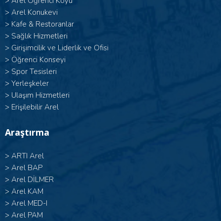
>
Arel Öğrenci Köyü
>
Arel Konukevi
>
Kafe & Restoranlar
>
Sağlık Hizmetleri
>
Girişimcilik ve Liderlik ve Ofisi
>
Öğrenci Konseyi
>
Spor Tesisleri
>
Yerleşkeler
>
Ulaşım Hizmetleri
>
Erişilebilir Arel
Araştırma
>
ARTI Arel
>
Arel BAP
>
Arel DİLMER
>
Arel KAM
>
Arel MED-I
>
Arel PAM