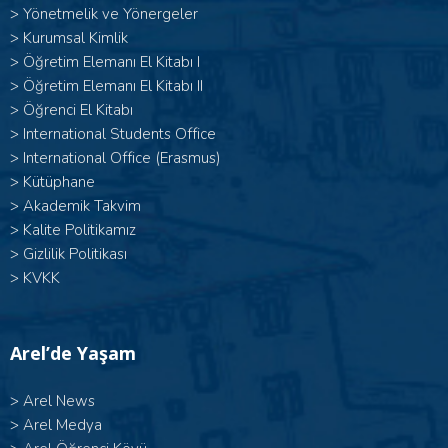
>
Yönetmelik ve Yönergeler
>
Kurumsal Kimlik
> Öğretim Elemanı El Kitabı I
>
Öğretim Elemanı El Kitabı II
>
Öğrenci El Kitabı
>
International Students Office
>
International Office (Erasmus)
>
Kütüphane
>
Akademik Takvim
>
Kalite Politikamız
>
Gizlilik Politikası
>
KVKK
Arel’de Yaşam
>
Arel News
>
Arel Medya