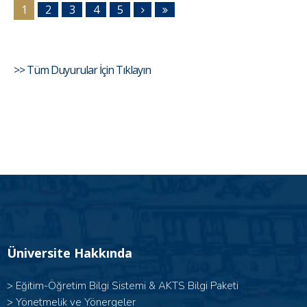
1
2
3
4
5
>> Tüm Duyurular İçin Tıklayın
Üniversite Hakkında
>
Eğitim-Öğretim Bilgi Sistemi & AKTS Bilgi Paketi
>
Yönetmelik ve Yönergeler