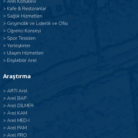
>
Arel Konukevi
>
Kafe & Restoranlar
>
Sağlık Hizmetleri
>
Girişimcilik ve Liderlik ve Ofisi
>
Öğrenci Konseyi
>
Spor Tesisleri
>
Yerleşkeler
>
Ulaşım Hizmetleri
>
Erişilebilir Arel
Araştırma
>
ARTI Arel
>
Arel BAP
>
Arel DİLMER
>
Arel KAM
>
Arel MED-I
>
Arel PAM
>
Arel PRO