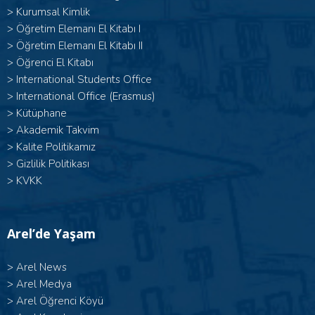
>
Kurumsal Kimlik
> Öğretim Elemanı El Kitabı I
>
Öğretim Elemanı El Kitabı II
>
Öğrenci El Kitabı
>
International Students Office
>
International Office (Erasmus)
>
Kütüphane
>
Akademik Takvim
>
Kalite Politikamız
>
Gizlilik Politikası
>
KVKK
Arel’de Yaşam
>
Arel News
>
Arel Medya
>
Arel Öğrenci Köyü