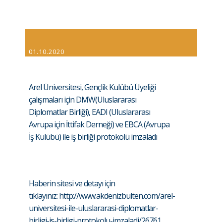
01.10.2020
Arel Üniversitesi, Gençlik Kulübü Üyeliği
çalışmaları için DMW(Uluslararası
Diplomatlar Birliği), EADI (Uluslararası
Avrupa için İttifak Derneği) ve EBCA (Avrupa
İş Kulübü) ile iş birliği protokolü imzaladı
Haberin sitesi ve detayı için
tıklayınız:
http://www.akdenizbulten.com/arel-
universitesi-ile-uluslararasi-diplomatlar-
birligi-is-birligi-protokolu-imzaladi/26761