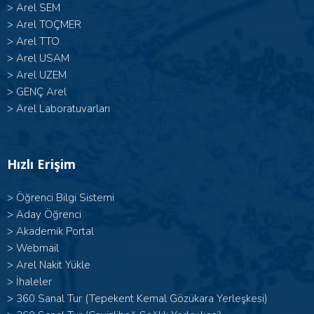
>
Arel SEM
>
Arel TOÇMER
>
Arel TTO
>
Arel USAM
>
Arel UZEM
>
GENÇ Arel
>
Arel Laboratuvarları
Hızlı Erişim
>
Öğrenci Bilgi Sistemi
>
Aday Öğrenci
>
Akademik Portal
>
Webmail
>
Arel Nakit Yükle
>
İhaleler
>
360 Sanal Tur (Tepekent Kemal Gözükara Yerleşkesi)