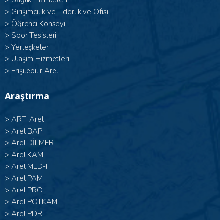
>
Sağlık Hizmetleri
>
Girişimcilik ve Liderlik ve Ofisi
>
Öğrenci Konseyi
>
Spor Tesisleri
>
Yerleşkeler
>
Ulaşım Hizmetleri
>
Erişilebilir Arel
Araştırma
>
ARTI Arel
>
Arel BAP
>
Arel DİLMER
>
Arel KAM
>
Arel MED-I
>
Arel PAM
>
Arel PRO
>
Arel POTKAM
>
Arel PDR