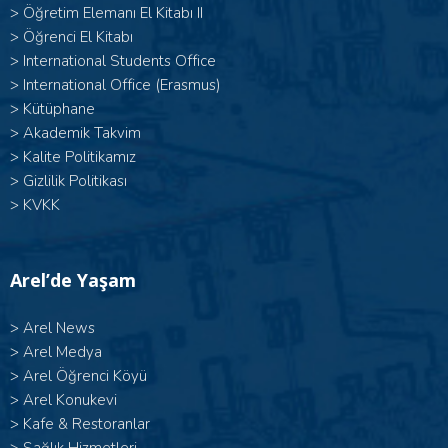
>
Öğretim Elemanı El Kitabı II
>
Öğrenci El Kitabı
>
International Students Office
>
International Office (Erasmus)
>
Kütüphane
>
Akademik Takvim
>
Kalite Politikamız
>
Gizlilik Politikası
>
KVKK
Arel’de Yaşam
>
Arel News
>
Arel Medya
>
Arel Öğrenci Köyü
>
Arel Konukevi
>
Kafe & Restoranlar