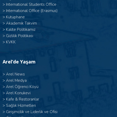
>
International Students Office
>
International Office (Erasmus)
>
Kütüphane
>
Akademik Takvim
>
Kalite Politikamız
>
Gizlilik Politikası
>
KVKK
Arel’de Yaşam
>
Arel News
>
Arel Medya
>
Arel Öğrenci Köyü
>
Arel Konukevi
>
Kafe & Restoranlar
>
Sağlık Hizmetleri
>
Girişimcilik ve Liderlik ve Ofisi