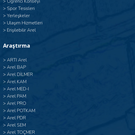
>
Öğrenci Konseyi
>
Spor Tesisleri
>
Yerleşkeler
>
Ulaşım Hizmetleri
>
Erişilebilir Arel
Araştırma
>
ARTI Arel
>
Arel BAP
>
Arel DİLMER
>
Arel KAM
>
Arel MED-I
>
Arel PAM
>
Arel PRO
>
Arel POTKAM
>
Arel PDR
>
Arel SEM
>
Arel TOÇMER