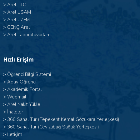
>
Arel TTO
>
Arel USAM
>
Arel UZEM
>
GENÇ Arel
>
Arel Laboratuvarları
Hızlı Erişim
>
Öğrenci Bilgi Sistemi
>
Aday Öğrenci
>
Akademik Portal
>
Webmail
>
Arel Nakit Yükle
>
İhaleler
>
360 Sanal Tur (Tepekent Kemal Gözükara Yerleşkesi)
>
360 Sanal Tur (Cevizlibağ Sağlık Yerleşkesi)
>
İletişim