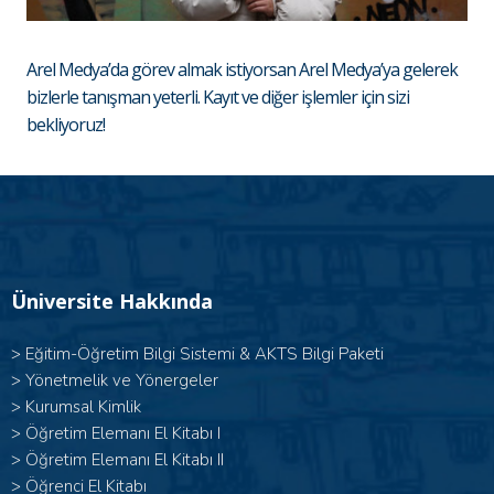
Arel Medya’da görev almak istiyorsan Arel Medya’ya gelerek
bizlerle tanışman yeterli. Kayıt ve diğer işlemler için sizi
bekliyoruz!
Üniversite Hakkında
>
Eğitim-Öğretim Bilgi Sistemi & AKTS Bilgi Paketi
>
Yönetmelik ve Yönergeler
>
Kurumsal Kimlik
> Öğretim Elemanı El Kitabı I
>
Öğretim Elemanı El Kitabı II
>
Öğrenci El Kitabı