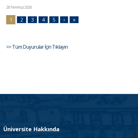
28 Temmuz 2026
1
2
3
4
5
>> Tüm Duyurular İçin Tıklayın
Üniversite Hakkında