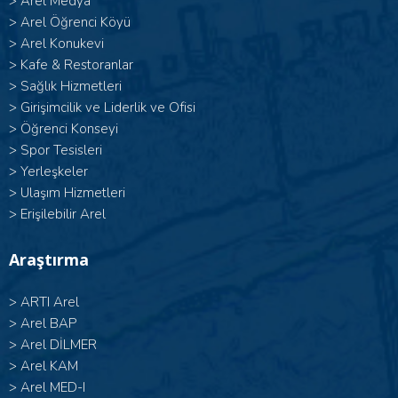
>
Arel Medya
>
Arel Öğrenci Köyü
>
Arel Konukevi
>
Kafe & Restoranlar
>
Sağlık Hizmetleri
>
Girişimcilik ve Liderlik ve Ofisi
>
Öğrenci Konseyi
>
Spor Tesisleri
>
Yerleşkeler
>
Ulaşım Hizmetleri
>
Erişilebilir Arel
Araştırma
>
ARTI Arel
>
Arel BAP
>
Arel DİLMER
>
Arel KAM
>
Arel MED-I