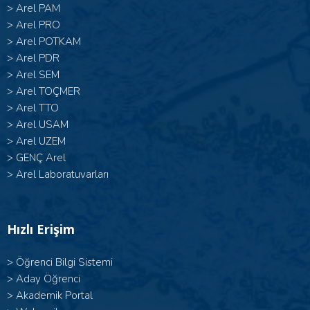
>
Arel PAM
>
Arel PRO
>
Arel POTKAM
>
Arel PDR
>
Arel SEM
>
Arel TOÇMER
>
Arel TTO
>
Arel USAM
>
Arel UZEM
>
GENÇ Arel
>
Arel Laboratuvarları
Hızlı Erişim
>
Öğrenci Bilgi Sistemi
>
Aday Öğrenci
>
Akademik Portal