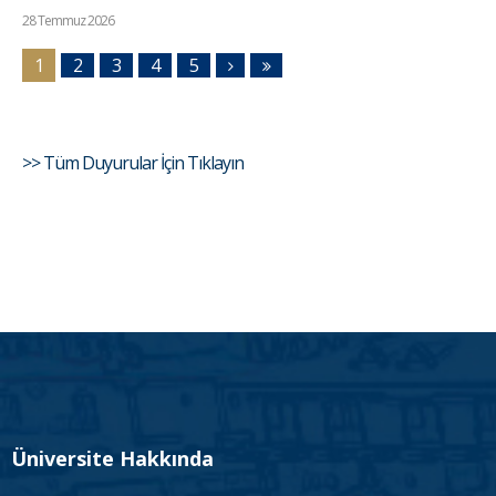
28 Temmuz 2026
1
2
3
4
5
>> Tüm Duyurular İçin Tıklayın
Üniversite Hakkında