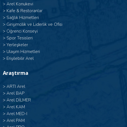
>
Arel Konukevi
>
Kafe & Restoranlar
>
Sağlık Hizmetleri
>
Girişimcilik ve Liderlik ve Ofisi
>
Öğrenci Konseyi
>
Spor Tesisleri
>
Yerleşkeler
>
Ulaşım Hizmetleri
>
Erişilebilir Arel
Araştırma
>
ARTI Arel
>
Arel BAP
>
Arel DİLMER
>
Arel KAM
>
Arel MED-I
>
Arel PAM