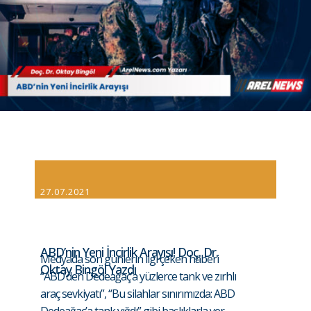
27.07.2021
ABD’nin Yeni İncirlik Arayışı! Doç. Dr.
Medyada son günlerin ilgi çeken haberi
Oktay Bingöl Yazdı
“ABD’den Dedeağaç’a yüzlerce tank ve zırhlı
araç sevkiyatı”, “​Bu silahlar sınırımızda: ABD