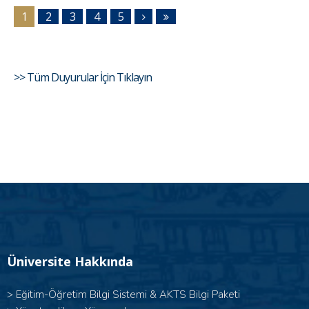
1
2
3
4
5
>> Tüm Duyurular İçin Tıklayın
Üniversite Hakkında
>
Eğitim-Öğretim Bilgi Sistemi & AKTS Bilgi Paketi