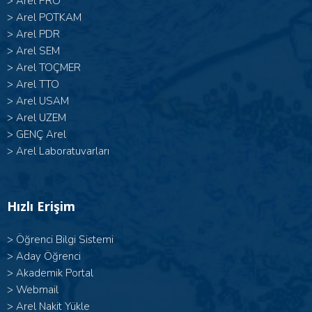
>
Arel PRO
>
Arel POTKAM
>
Arel PDR
>
Arel SEM
>
Arel TOÇMER
>
Arel TTO
>
Arel USAM
>
Arel UZEM
>
GENÇ Arel
>
Arel Laboratuvarları
Hızlı Erişim
>
Öğrenci Bilgi Sistemi
>
Aday Öğrenci
>
Akademik Portal
>
Webmail
>
Arel Nakit Yükle