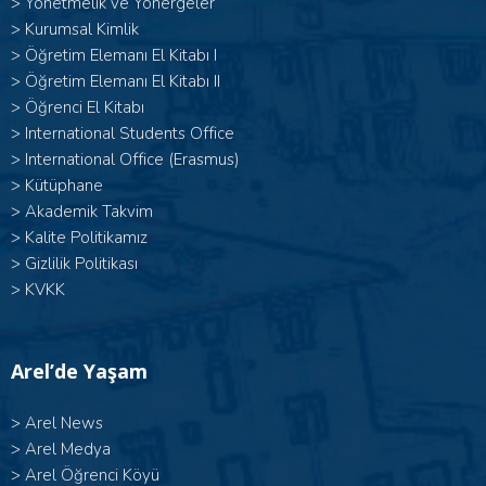
>
Yönetmelik ve Yönergeler
>
Kurumsal Kimlik
> Öğretim Elemanı El Kitabı I
>
Öğretim Elemanı El Kitabı II
>
Öğrenci El Kitabı
>
International Students Office
>
International Office (Erasmus)
>
Kütüphane
>
Akademik Takvim
>
Kalite Politikamız
>
Gizlilik Politikası
>
KVKK
Arel’de Yaşam
>
Arel News
>
Arel Medya
>
Arel Öğrenci Köyü