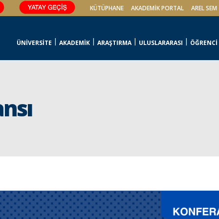
KÜTÜPHANE
AKADEMİK PORTAL
AREL SEM
ÜNİVERSİTE
AKADEMİK
ARAŞTIRMA
ULUSLARARASI
ÖĞRENCİ
ansı