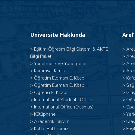
Üniversite Hakkında
Arel
>
Eğitim-Öğretim Bilgi Sistemi & AKTS
>
Are
Bilgi Paketi
>
Are
>
Yönetmelik ve Yönergeler
>
Are
>
Kurumsal Kimlik
>
Arel
> Öğretim Elemanı El Kitabı I
>
Kafe
>
Öğretim Elemanı El Kitabı II
>
Sağl
>
Öğrenci El Kitabı
>
Giri
>
International Students Office
>
Öğr
>
International Office (Erasmus)
>
Spor
>
Kütüphane
>
Yerl
>
Akademik Takvim
>
Ulaş
>
Kalite Politikamız
>
Erişi