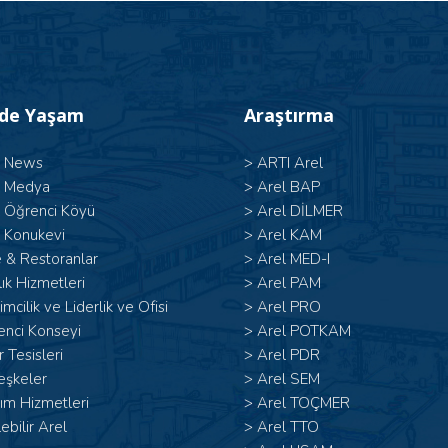
’de Yaşam
Araştırma
l News
>
ARTI Arel
l Medya
>
Arel BAP
l Öğrenci Köyü
>
Arel DİLMER
 Konukevi
>
Arel KAM
 & Restoranlar
>
Arel MED-I
ık Hizmetleri
>
Arel PAM
şimcilik ve Liderlik ve Ofisi
>
Arel PRO
enci Konseyi
>
Arel POTKAM
 Tesisleri
>
Arel PDR
eşkeler
>
Arel SEM
ım Hizmetleri
>
Arel TOÇMER
lebilir Arel
>
Arel TTO