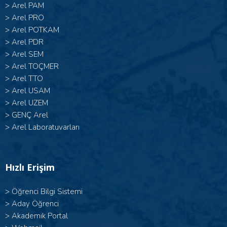
>
Arel PAM
>
Arel PRO
>
Arel POTKAM
>
Arel PDR
>
Arel SEM
>
Arel TOÇMER
>
Arel TTO
>
Arel USAM
>
Arel UZEM
>
GENÇ Arel
>
Arel Laboratuvarları
Hızlı Erişim
>
Öğrenci Bilgi Sistemi
>
Aday Öğrenci
>
Akademik Portal