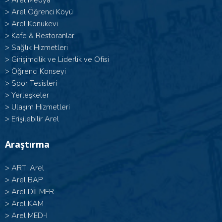
>
Arel Medya
>
Arel Öğrenci Köyü
>
Arel Konukevi
>
Kafe & Restoranlar
>
Sağlık Hizmetleri
>
Girişimcilik ve Liderlik ve Ofisi
>
Öğrenci Konseyi
>
Spor Tesisleri
>
Yerleşkeler
>
Ulaşım Hizmetleri
>
Erişilebilir Arel
Araştırma
>
ARTI Arel
>
Arel BAP
>
Arel DİLMER
>
Arel KAM
>
Arel MED-I