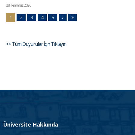
28 Temmuz 2026
1
2
3
4
5
>> Tüm Duyurular İçin Tıklayın
Üniversite Hakkında