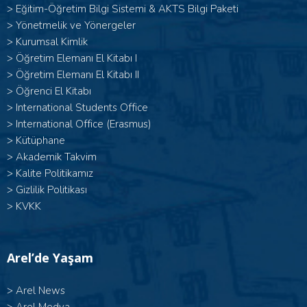
>
Eğitim-Öğretim Bilgi Sistemi & AKTS Bilgi Paketi
>
Yönetmelik ve Yönergeler
>
Kurumsal Kimlik
> Öğretim Elemanı El Kitabı I
>
Öğretim Elemanı El Kitabı II
>
Öğrenci El Kitabı
>
International Students Office
>
International Office (Erasmus)
>
Kütüphane
>
Akademik Takvim
>
Kalite Politikamız
>
Gizlilik Politikası
>
KVKK
Arel’de Yaşam
>
Arel News