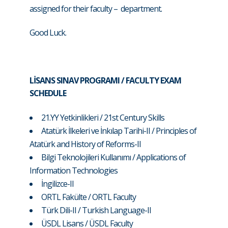
assigned for their faculty – department.
Good Luck.
LİSANS SINAV PROGRAMI / FACULTY
EXAM
SCHEDULE
21.YY Yetkinlikleri / 21st Century Skills
Atatürk İlkeleri ve İnkılap Tarihi-II / Principles of
Atatürk and History of Reforms-I
I
Bilgi Teknolojileri Kullanımı / Applications of
Information Technologies
İngilizce-II
ORTL Fakülte / ORTL Faculty
Türk Dili-II / Turkish Language-II
ÜSDL Lisans / ÜSDL Faculty