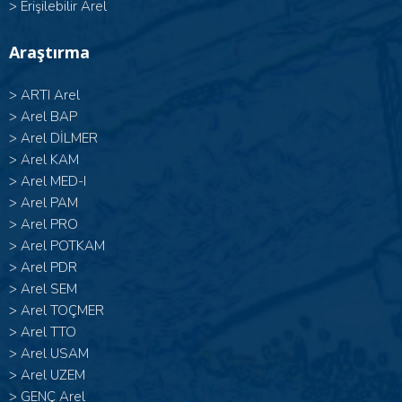
>
Erişilebilir Arel
Araştırma
>
ARTI Arel
>
Arel BAP
>
Arel DİLMER
>
Arel KAM
>
Arel MED-I
>
Arel PAM
>
Arel PRO
>
Arel POTKAM
>
Arel PDR
>
Arel SEM
>
Arel TOÇMER
>
Arel TTO
>
Arel USAM
>
Arel UZEM
>
GENÇ Arel