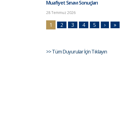
Muafiyet Sınavı Sonuçları
28 Temmuz 2026
1
2
3
4
5
>> Tüm Duyurular İçin Tıklayın