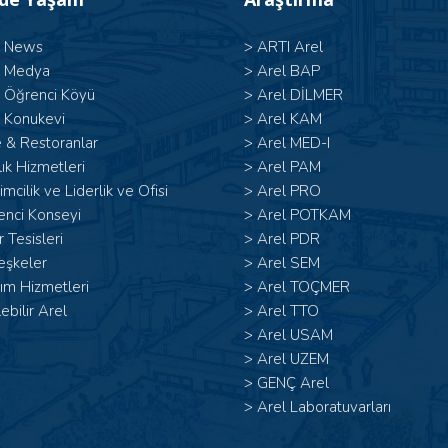
l News
>
ARTI Arel
l Medya
>
Arel BAP
l Öğrenci Köyü
>
Arel DİLMER
 Konukevi
>
Arel KAM
 & Restoranlar
>
Arel MED-I
ık Hizmetleri
>
Arel PAM
şimcilik ve Liderlik ve Ofisi
>
Arel PRO
enci Konseyi
>
Arel POTKAM
 Tesisleri
>
Arel PDR
eşkeler
>
Arel SEM
ım Hizmetleri
>
Arel TOÇMER
lebilir Arel
>
Arel TTO
>
Arel USAM
>
Arel UZEM
>
GENÇ Arel
>
Arel Laboratuvarları