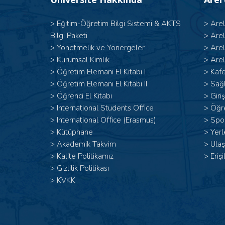
>
Eğitim-Öğretim Bilgi Sistemi & AKTS
>
Are
Bilgi Paketi
>
Are
>
Yönetmelik ve Yönergeler
>
Are
>
Kurumsal Kimlik
>
Arel
> Öğretim Elemanı El Kitabı I
>
Kafe
>
Öğretim Elemanı El Kitabı II
>
Sağl
>
Öğrenci El Kitabı
>
Giri
>
International Students Office
>
Öğr
>
International Office (Erasmus)
>
Spor
>
Kütüphane
>
Yerl
>
Akademik Takvim
>
Ulaş
>
Kalite Politikamız
>
Erişi
>
Gizlilik Politikası
>
KVKK