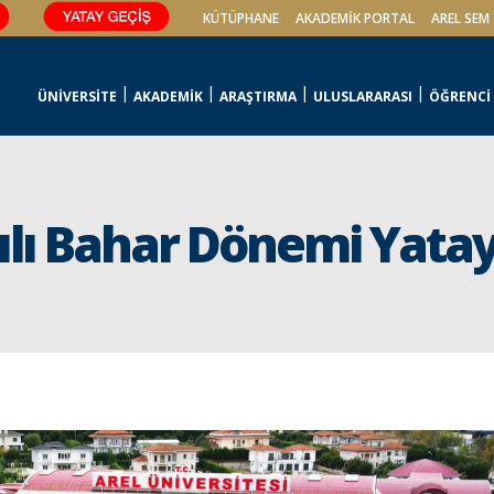
KÜTÜPHANE
AKADEMİK PORTAL
AREL SEM
ÜNİVERSİTE
AKADEMİK
ARAŞTIRMA
ULUSLARARASI
ÖĞRENCİ
lı Bahar Dönemi Yatay