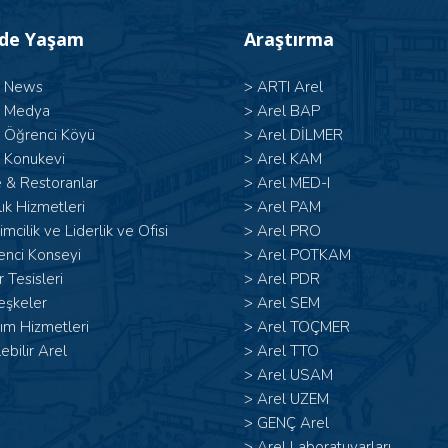
’de Yaşam
Araştırma
l News
>
ARTI Arel
l Medya
>
Arel BAP
l Öğrenci Köyü
>
Arel DİLMER
 Konukevi
>
Arel KAM
 & Restoranlar
>
Arel MED-I
ık Hizmetleri
>
Arel PAM
şimcilik ve Liderlik ve Ofisi
>
Arel PRO
enci Konseyi
>
Arel POTKAM
 Tesisleri
>
Arel PDR
eşkeler
>
Arel SEM
ım Hizmetleri
>
Arel TOÇMER
lebilir Arel
>
Arel TTO
>
Arel USAM
>
Arel UZEM
>
GENÇ Arel
>
Arel Laboratuvarları