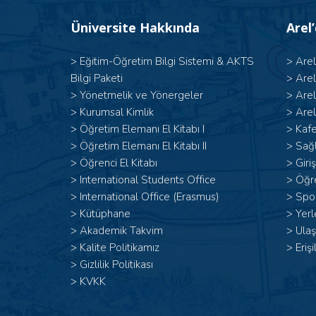
Üniversite Hakkında
Arel
>
Eğitim-Öğretim Bilgi Sistemi & AKTS
>
Are
Bilgi Paketi
>
Are
>
Yönetmelik ve Yönergeler
>
Are
>
Kurumsal Kimlik
>
Arel
> Öğretim Elemanı El Kitabı I
>
Kafe
>
Öğretim Elemanı El Kitabı II
>
Sağl
>
Öğrenci El Kitabı
>
Giri
>
International Students Office
>
Öğr
>
International Office (Erasmus)
>
Spor
>
Kütüphane
>
Yerl
>
Akademik Takvim
>
Ulaş
>
Kalite Politikamız
>
Erişi
>
Gizlilik Politikası
>
KVKK