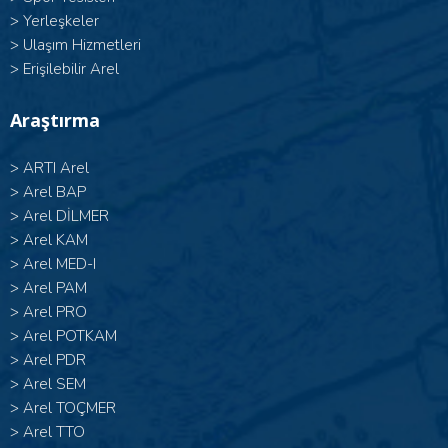
>
Yerleşkeler
>
Ulaşım Hizmetleri
>
Erişilebilir Arel
Araştırma
>
ARTI Arel
>
Arel BAP
>
Arel DİLMER
>
Arel KAM
>
Arel MED-I
>
Arel PAM
>
Arel PRO
>
Arel POTKAM
>
Arel PDR
>
Arel SEM
>
Arel TOÇMER
>
Arel TTO