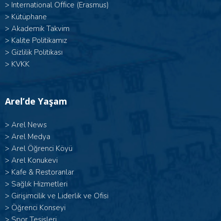
>
International Office (Erasmus)
>
Kütüphane
>
Akademik Takvim
>
Kalite Politikamız
>
Gizlilik Politikası
>
KVKK
Arel’de Yaşam
>
Arel News
>
Arel Medya
>
Arel Öğrenci Köyü
>
Arel Konukevi
>
Kafe & Restoranlar
>
Sağlık Hizmetleri
>
Girişimcilik ve Liderlik ve Ofisi
>
Öğrenci Konseyi
>
Spor Tesisleri