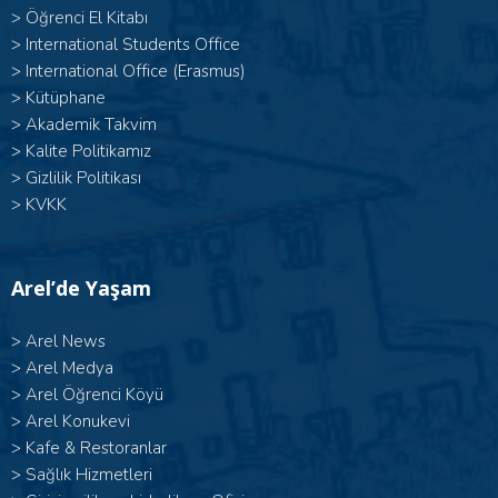
>
Öğrenci El Kitabı
>
International Students Office
>
International Office (Erasmus)
>
Kütüphane
>
Akademik Takvim
>
Kalite Politikamız
>
Gizlilik Politikası
>
KVKK
Arel’de Yaşam
>
Arel News
>
Arel Medya
>
Arel Öğrenci Köyü
>
Arel Konukevi
>
Kafe & Restoranlar
>
Sağlık Hizmetleri