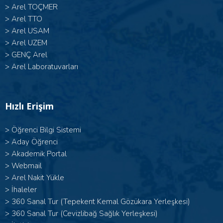
>
Arel TOÇMER
>
Arel TTO
>
Arel USAM
>
Arel UZEM
>
GENÇ Arel
>
Arel Laboratuvarları
Hızlı Erişim
>
Öğrenci Bilgi Sistemi
>
Aday Öğrenci
>
Akademik Portal
>
Webmail
>
Arel Nakit Yükle
>
İhaleler
>
360 Sanal Tur (Tepekent Kemal Gözükara Yerleşkesi)
>
360 Sanal Tur (Cevizlibağ Sağlık Yerleşkesi)