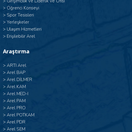
>
Girişimcilik ve Liderlik ve Ofisi
>
Öğrenci Konseyi
>
Spor Tesisleri
>
Yerleşkeler
>
Ulaşım Hizmetleri
>
Erişilebilir Arel
Araştırma
>
ARTI Arel
>
Arel BAP
>
Arel DİLMER
>
Arel KAM
>
Arel MED-I
>
Arel PAM
>
Arel PRO
>
Arel POTKAM
>
Arel PDR
>
Arel SEM