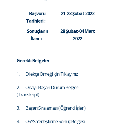
Başvuru
21-23 Şubat 2022
Tarihleri :
Sonuçların
28 Şubat-04 Mart
İlanı :
2022
Gerekli Belgeler
1.
Dilekçe Örneği İçin Tıklayınız.
2. Onaylı Başarı Durum Belgesi
(Transkript)
3. Başarı Sıralaması ( Öğrenci İşleri)
4. ÖSYS Yerleştirme Sonuç Belgesi