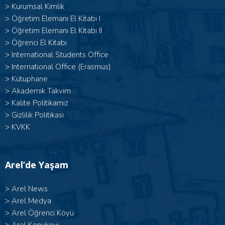
>
Kurumsal Kimlik
> Öğretim Elemanı El Kitabı I
>
Öğretim Elemanı El Kitabı II
>
Öğrenci El Kitabı
>
International Students Office
>
International Office (Erasmus)
>
Kütüphane
>
Akademik Takvim
>
Kalite Politikamız
>
Gizlilik Politikası
>
KVKK
Arel’de Yaşam
>
Arel News
>
Arel Medya
>
Arel Öğrenci Köyü