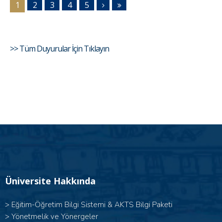
1
2
3
4
5
>> Tüm Duyurular İçin Tıklayın
Üniversite Hakkında
>
Eğitim-Öğretim Bilgi Sistemi & AKTS Bilgi Paketi
>
Yönetmelik ve Yönergeler