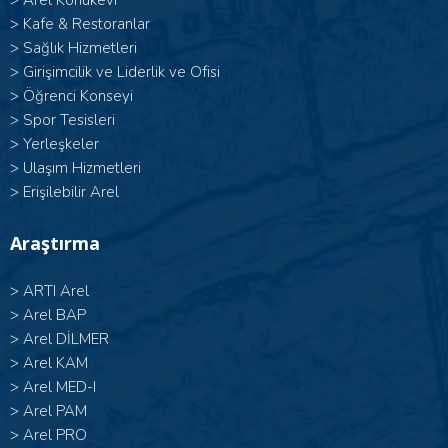
>
Arel Konukevi
>
Kafe & Restoranlar
>
Sağlık Hizmetleri
>
Girişimcilik ve Liderlik ve Ofisi
>
Öğrenci Konseyi
>
Spor Tesisleri
>
Yerleşkeler
>
Ulaşım Hizmetleri
>
Erişilebilir Arel
Araştırma
>
ARTI Arel
>
Arel BAP
>
Arel DİLMER
>
Arel KAM
>
Arel MED-I
>
Arel PAM
>
Arel PRO