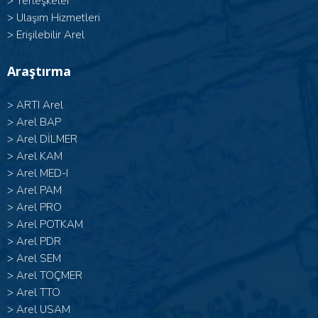
>
Yerleşkeler
>
Ulaşım Hizmetleri
>
Erişilebilir Arel
Araştırma
>
ARTI Arel
>
Arel BAP
>
Arel DİLMER
>
Arel KAM
>
Arel MED-I
>
Arel PAM
>
Arel PRO
>
Arel POTKAM
>
Arel PDR
>
Arel SEM
>
Arel TOÇMER
>
Arel TTO
>
Arel USAM