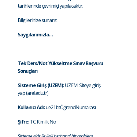
tarihlerinde çevrimiçi yapılacaktır.
Bilgilerinize sunarız.
Saygılarımızla…
Tek Ders/Not Yükseltme Sınav Başvuru
Sonuçları
Sisteme Giriş (UZEM):
UZEM: Siteye giriş
yap (arel.edu.tr)
Kullanıcı Adı:
ue21btÖğrenciNumarası
Şifre:
TC Kimlik No
Sisteme giriş ile ilgili herhangi bir problem