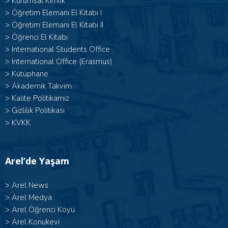
>
Kurumsal Kimlik
> Öğretim Elemanı El Kitabı I
>
Öğretim Elemanı El Kitabı II
>
Öğrenci El Kitabı
>
International Students Office
>
International Office (Erasmus)
>
Kütüphane
>
Akademik Takvim
>
Kalite Politikamız
>
Gizlilik Politikası
>
KVKK
Arel’de Yaşam
>
Arel News
>
Arel Medya
>
Arel Öğrenci Köyü
>
Arel Konukevi