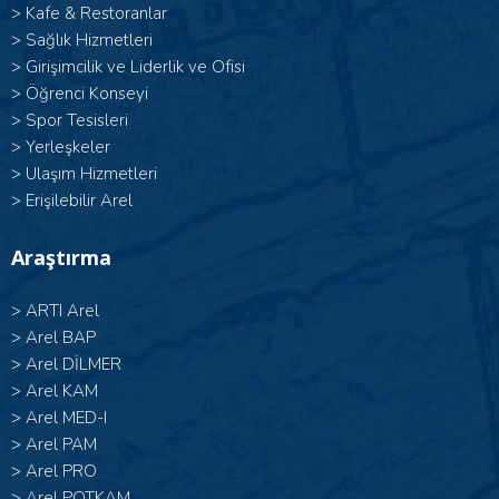
>
Kafe & Restoranlar
>
Sağlık Hizmetleri
>
Girişimcilik ve Liderlik ve Ofisi
>
Öğrenci Konseyi
>
Spor Tesisleri
>
Yerleşkeler
>
Ulaşım Hizmetleri
>
Erişilebilir Arel
Araştırma
>
ARTI Arel
>
Arel BAP
>
Arel DİLMER
>
Arel KAM
>
Arel MED-I
>
Arel PAM
>
Arel PRO
>
Arel POTKAM