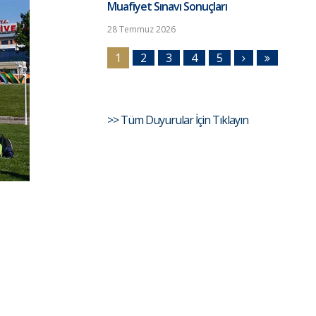
Muafiyet Sınavı Sonuçları
28 Temmuz 2026
1
2
3
4
5
>> Tüm Duyurular İçin Tıklayın