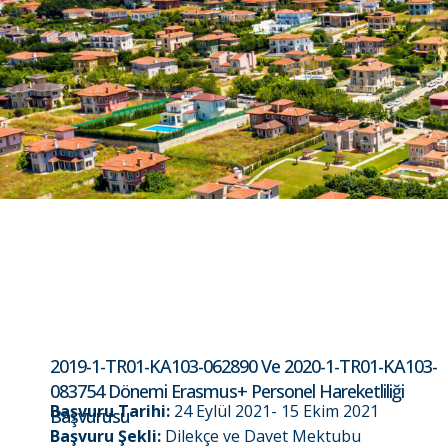
2019-1-TR01-KA103-062890 Ve 2020-1-TR01-KA103-
083754 Dönemi Erasmus+ Personel Hareketliliği
Başvuru Tarihi:
24 Eylül 2021- 15 Ekim 2021
Başvurusu
Başvuru Şekli:
Dilekçe ve Davet Mektubu