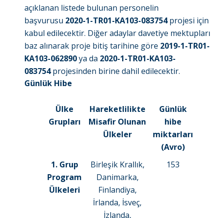
açıklanan listede bulunan personelin
başvurusu
2020-1-TR01-KA103-083754
projesi için
kabul edilecektir. Diğer adaylar davetiye mektupları
baz alınarak proje bitiş tarihine göre
2019-1-TR01-
KA103-062890
ya da
2020-1-TR01-KA103-
083754
projesinden birine dahil edilecektir.
Günlük Hibe
Ülke
Hareketlilikte
Günlük
Grupları
Misafir Olunan
hibe
Ülkeler
miktarları
(Avro)
1. Grup
Birleşik Krallık,
153
Program
Danimarka,
Ülkeleri
Finlandiya,
İrlanda, İsveç,
İzlanda,