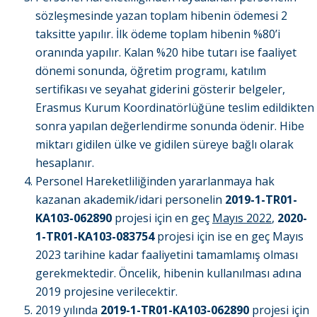
sözleşmesinde yazan toplam hibenin ödemesi 2
taksitte yapılır. İlk ödeme toplam hibenin %80’i
oranında yapılır. Kalan %20 hibe tutarı ise faaliyet
dönemi sonunda, öğretim programı, katılım
sertifikası ve seyahat giderini gösterir belgeler,
Erasmus Kurum Koordinatörlüğüne teslim edildikten
sonra yapılan değerlendirme sonunda ödenir. Hibe
miktarı gidilen ülke ve gidilen süreye bağlı olarak
hesaplanır.
Personel Hareketliliğinden yararlanmaya hak
kazanan akademik/idari personelin
2019-1-TR01-
KA103-062890
projesi için en geç
Mayıs 2022
,
2020-
1-TR01-KA103-083754
projesi için ise en geç Mayıs
2023 tarihine kadar faaliyetini tamamlamış olması
gerekmektedir. Öncelik, hibenin kullanılması adına
2019 projesine verilecektir.
2019 yılında
2019-1-TR01-KA103-062890
projesi için