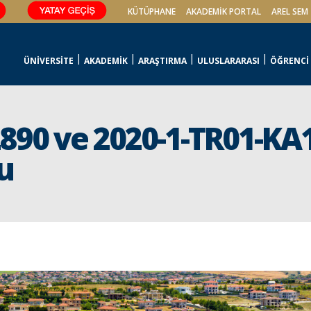
KÜTÜPHANE
AKADEMİK PORTAL
AREL SEM
ÜNİVERSİTE
AKADEMİK
ARAŞTIRMA
ULUSLARARASI
ÖĞRENCİ
2890 ve 2020-1-TR01-K
u