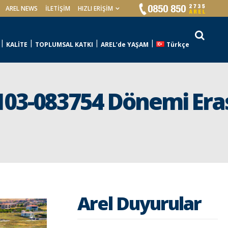
AREL NEWS
İLETIŞIM
HIZLI ERİŞİM
KALİTE
TOPLUMSAL KATKI
AREL’de YAŞAM
Türkçe
A103-083754 Dönemi Er
Arel Duyurular