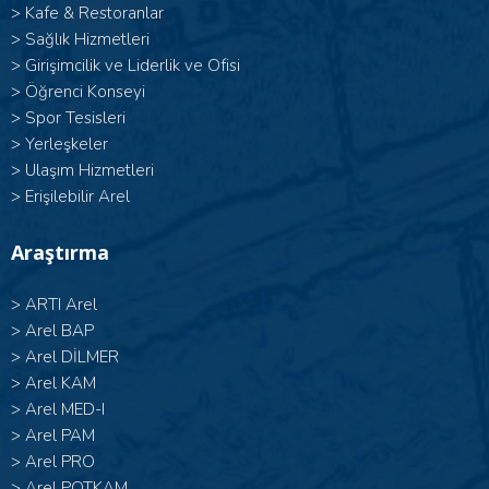
>
Kafe & Restoranlar
>
Sağlık Hizmetleri
>
Girişimcilik ve Liderlik ve Ofisi
>
Öğrenci Konseyi
>
Spor Tesisleri
>
Yerleşkeler
>
Ulaşım Hizmetleri
>
Erişilebilir Arel
Araştırma
>
ARTI Arel
>
Arel BAP
>
Arel DİLMER
>
Arel KAM
>
Arel MED-I
>
Arel PAM
>
Arel PRO
>
Arel POTKAM