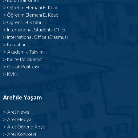
>
Kurumsal Kimlik
> Öğretim Elemanı El Kitabı I
>
Öğretim Elemanı El Kitabı II
>
Öğrenci El Kitabı
>
International Students Office
>
International Office (Erasmus)
>
Kütüphane
>
Akademik Takvim
>
Kalite Politikamız
>
Gizlilik Politikası
>
KVKK
Arel’de Yaşam
>
Arel News
>
Arel Medya
>
Arel Öğrenci Köyü
>
Arel Konukevi