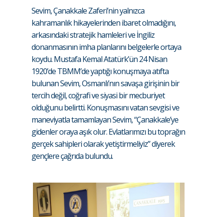
Sevim, Çanakkale Zaferi’nin yalnızca
kahramanlık hikayelerinden ibaret olmadığını,
arkasındaki stratejik hamleleri ve İngiliz
donanmasının imha planlarını belgelerle ortaya
koydu. Mustafa Kemal Atatürk’ün 24 Nisan
1920’de TBMM’de yaptığı konuşmaya atıfta
bulunan Sevim, Osmanlı’nın savaşa girişinin bir
tercih değil, coğrafi ve siyasi bir mecburiyet
olduğunu belirtti. Konuşmasını vatan sevgisi ve
maneviyatla tamamlayan Sevim, “Çanakkale’ye
gidenler oraya aşık olur. Evlatlarımızı bu toprağın
gerçek sahipleri olarak yetiştirmeliyiz” diyerek
gençlere çağrıda bulundu.