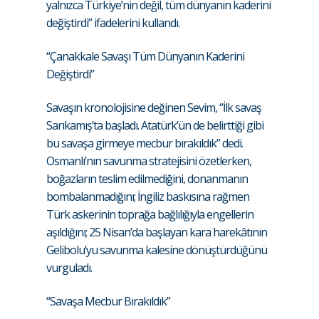
yalnızca Türkiye’nin değil, tüm dünyanın kaderini
değiştirdi” ifadelerini kullandı.
“Çanakkale Savaşı Tüm Dünyanın Kaderini
Değiştirdi”
Savaşın kronolojisine değinen Sevim, “İlk savaş
Sarıkamış’ta başladı. Atatürk’ün de belirttiği gibi
bu savaşa girmeye mecbur bırakıldık” dedi.
Osmanlı’nın savunma stratejisini özetlerken,
boğazların teslim edilmediğini, donanmanın
bombalanmadığını; İngiliz baskısına rağmen
Türk askerinin toprağa bağlılığıyla engellerin
aşıldığını; 25 Nisan’da başlayan kara harekâtının
Gelibolu’yu savunma kalesine dönüştürdüğünü
vurguladı.
“Savaşa Mecbur Bırakıldık”