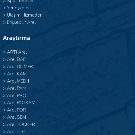
>
Spor Tesisleri
>
Yerleşkeler
>
Ulaşım Hizmetleri
>
Erişilebilir Arel
Araştırma
>
ARTI Arel
>
Arel BAP
>
Arel DİLMER
>
Arel KAM
>
Arel MED-I
>
Arel PAM
>
Arel PRO
>
Arel POTKAM
>
Arel PDR
>
Arel SEM
>
Arel TOÇMER
>
Arel TTO