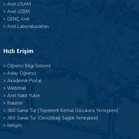
>
Arel USAM
>
Arel UZEM
>
GENÇ Arel
>
Arel Laboratuvarları
Hızlı Erişim
>
Öğrenci Bilgi Sistemi
>
Aday Öğrenci
>
Akademik Portal
>
Webmail
>
Arel Nakit Yükle
>
İhaleler
>
360 Sanal Tur (Tepekent Kemal Gözükara Yerleşkesi)
>
360 Sanal Tur (Cevizlibağ Sağlık Yerleşkesi)
>
İletişim