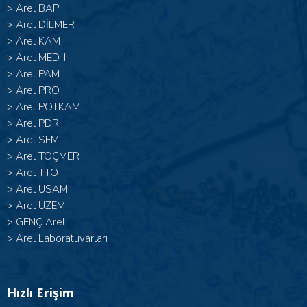
>
Arel BAP
>
Arel DİLMER
>
Arel KAM
>
Arel MED-I
>
Arel PAM
>
Arel PRO
>
Arel POTKAM
>
Arel PDR
>
Arel SEM
>
Arel TOÇMER
>
Arel TTO
>
Arel USAM
>
Arel UZEM
>
GENÇ Arel
>
Arel Laboratuvarları
Hızlı Erişim