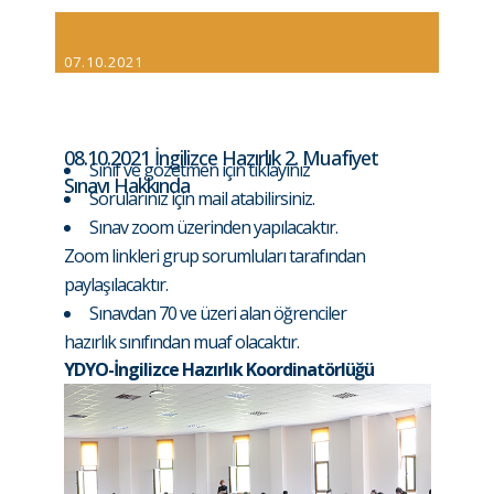
07.10.2021
08.10.2021 İngilizce Hazırlık 2. Muafiyet
Sınıf ve gözetmen için
tıklayınız
Sınavı Hakkında
Sorularınız için mail atabilirsiniz.
Sınav zoom üzerinden yapılacaktır.
Zoom linkleri grup sorumluları tarafından
paylaşılacaktır.
Sınavdan 70 ve üzeri alan öğrenciler
hazırlık sınıfından muaf olacaktır.
YDYO-İngilizce Hazırlık Koordinatörlüğü