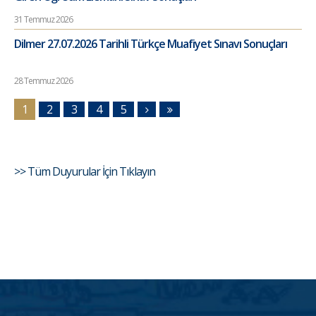
31 Temmuz 2026
Dilmer 27.07.2026 Tarihli Türkçe Muafiyet Sınavı Sonuçları
28 Temmuz 2026
1
2
3
4
5
>> Tüm Duyurular İçin Tıklayın